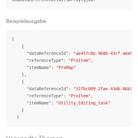
Beispielausgabe
[

    {

      "
dataReferenceId
": 
"ae457c8e-968b-43cf-a6e0-c
      "
referenceType
": 
"ProItem"
,

      "
itemName
": 
"ProMap"
    },

    {

      "
dataReferenceId
": 
"31fbc009-2fae-43d6-86b7-4
      "
referenceType
": 
"ProItem"
,

      "
itemName
": 
"Utility_Editing_task"
    }

  ]