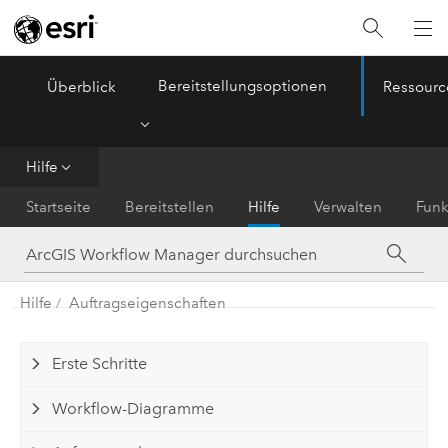
Bereitstellungsoptionen
Überblick
Ressourc
ArcGIS Workflow Manager
Menu
Hilfe
Startseite
Bereitstellen
Hilfe
Verwalten
Funk
Hilfe
Auftragseigenschaften
Erste Schritte
Workflow-Diagramme