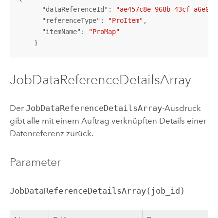
      "
dataReferenceId
": 
"ae457c8e-968b-43cf-a6e0-c
      "
referenceType
": 
"ProItem"
,

      "
itemName
": 
"ProMap"
    }
JobDataReferenceDetailsArray
Der
JobDataReferenceDetailsArray
-Ausdruck
gibt alle mit einem Auftrag verknüpften Details einer
Datenreferenz zurück.
Parameter
JobDataReferenceDetailsArray(job_id)