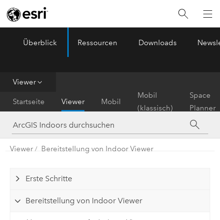
Überblick
Ressourcen
Downloads
Newsle
ArcGIS Indoors
Menu
Viewer
Mobil
Space
Startseite
Viewer
Mobil
(klassisch)
Planner
Viewer
Bereitstellung von Indoor Viewer
Erste Schritte
Bereitstellung von Indoor Viewer