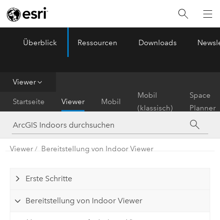
Überblick
Ressourcen
Downloads
Newsle
ArcGIS Indoors
Menu
Viewer
Mobil
Space
Startseite
Viewer
Mobil
(klassisch)
Planner
Viewer
Bereitstellung von Indoor Viewer
Erste Schritte
Bereitstellung von Indoor Viewer