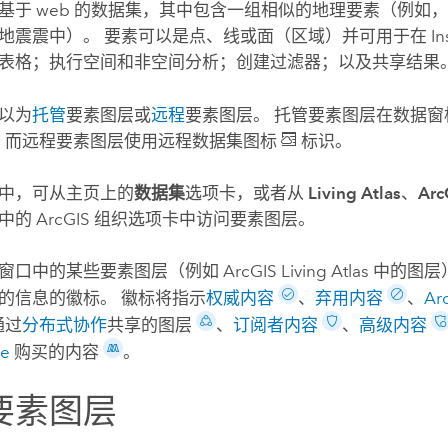
基于 web 的数据集，其中包含一组相似的地理要素（例如
地震震中）。 要素可以是点、线或面（区域）并可用于在
In
表格；执行空间和非空间分析；创建过滤器；以及共享结果
以为
托管
要素图层或
远程
要素图层。 托管要素图层在数据
，而远程要素图层使用远程数据集图标
标识。
中，可从主页上的
数据集
选项卡，或者从
Living Atlas
、
Ar
中的 ArcGIS 组织选项卡中访问要素图层。
窗口中的某些要素图层（例如
ArcGIS Living Atlas
中的图层
的信息的徽标。 徽标将指示
权威内容
、
弃用内容
、
Arc
通过
分布式协作
共享的图层
、
订阅者内容
、
高级内容
ce
购买的内容
。
要素图层