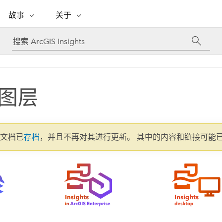
专题倡议
故事
关于
ESRI 故事
关于 ESRI
自助服务
购买 ARCGIS
联系我们
关于 GIS
WhereNext Magazine
关于 Esri
地理空间卓越之旅
ArcUser
用户类型
联系支持部门
什么是 GIS？
间上查看和了解数据
高管级新闻和见解
面向 ArcGIS 用户的实用技术
基于角色的 ArcGIS 访问权限
Esri 计划和倡议
Esri 社区
地理方法
资源
Esri 博客
Esri Store
图层
活动
ArcGIS 博客
置引入分析
现实世界的全球 GIS 创新
ArcNews
Esri 的 ArcGIS 产品
行业新闻和 ArcGIS 更新
合作伙伴
文档
管理
Esri 和 The Science of Where 播
如何购买
、编辑和共享空间数据
客
ArcWatch
Esri 产品、合作伙伴产品和开发
招贤纳士
My Esri
基础设施管理
2 文档已
存档
，并且不再对其进行更新。 其中的内容和链接可能
商业和技术领导者之声
地理空间新闻、观点和趋势
人员订阅
使用 GIS 创建现代化、有弹性且可持续发展
媒体与分析师关系
的未来。 规划和运营的地理方法有助于领导
有功能
者了解基础设施工程与周围环境的关系。
所有故事
探索基础设施管理
联系我们