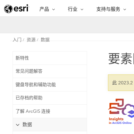
产品
行业
支持与服务
ARCGIS
行业
支持与服务
功能
ArcGIS 概览
建筑、工程和建
专业服务
非营利机构
制图
Esri 企业级地理空间平台
造
从空
入门
资源
数据
技术支持
公共安全
ArcGIS Online
商业
分析
要素
培训
自然科学
新特性
完整的 SaaS 制图平台
将位
保护
州和地方政府
常见问题解答
ArcGIS Pro
数据
教育
世界领先的 GIS 软件
集成
可持续发展
此 2023.
键盘导航和辅助功能
能源公用事业
ArcGIS Enterprise
电信
已存档的帮助
用于 GIS 和制图的基础系统
所
设施点管理
交通运输
了解 ArcGIS 连接
开发者技术
卫生与公共服务
水
构建制图和空间分析应用程序
数据
国家政府