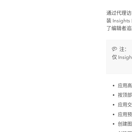
通过代理访
装
Insights
了编辑者追
注：
仅
Insig
应用高
按顶
应用交
应用预
创建图