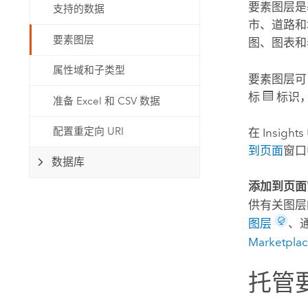
要素图层是
支持的数据
自然资源
所有产品
市、道路和
要素图层
图、图表和
所有行业
属性域和子类型
要素图层可
标
标识
准备 Excel 和 CSV 数据
配置重定向 URI
在
Insights
到页面
窗口
数据库
添加到页面
供有关图层
图层
、
Marketpla
托管