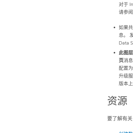
对于
I
请参
如果
息。 
Data S
此图层
页
消息
配置为
升级服
版本上
资源
要了解有