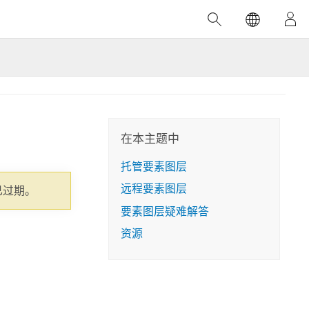
精选产品
专题培训
精选故事
推荐书籍
致力于创新
人工智能
位置智能
数字化转换
在本主题中
数字孪生体
托管要素图层
远程要素图层
了解 ArcGIS Pro
空间数据科学：提升分析能力
当地图成为关键时刻的救命稻草
位置的力量
已过期。
要素图层疑难解答
ArcGIS Pro 是 Esri 出品的全球领先的 GIS 桌
在这门导师授课式课程中，我们将探索如何
在巴西 2024 年遭遇历史性大洪水期间，专门
作者：Jack Dangermond
面应用程序，适用于制图、分析和数据管
运用空间统计技术来发现数据中的规律与关
从事 GIS 技术的 Codex 公司在 30 天内打造
资源
这本书带领读者踏上一
理。 了解这项技术的实际效果，亲身体验交
联，并产出能解决复杂问题的深刻见解。
了 17 个应急洪水应用程序，为关键的救援行
旅程，深入探索现代地
互式地图，探索产品功能，或者直接开始免
动提供了有力支持。
探索课程
其应对全球重大挑战的
费试用。
阅读故事
转至书籍详情
探索 ArcGIS Pro