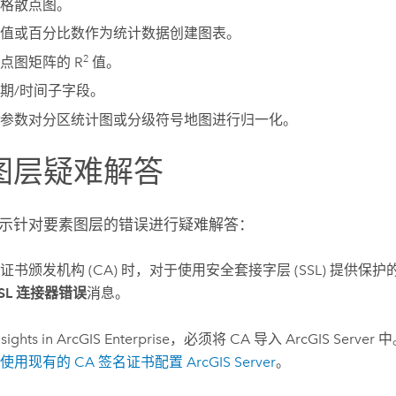
格散点图。
值或百分比数作为统计数据创建图表。
2
点图矩阵的 R
值。
期/时间子字段。
参数对分区统计图或分级符号地图进行归一化。
图层疑难解答
示针对要素图层的错误进行疑难解答：
证书颁发机构 (CA) 时，对于使用安全套接字层 (SSL) 提供保
SSL 连接器错误
消息。
nsights in ArcGIS Enterprise
，必须将 CA 导入
ArcGIS Server
中
使用现有的 CA 签名证书配置
ArcGIS Server
。