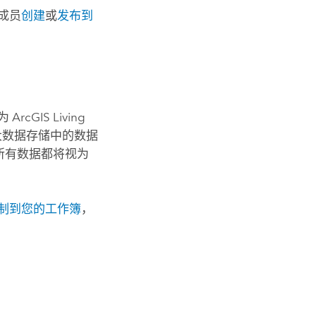
成员
创建
或
发布到
例为
ArcGIS Living
大数据存储中的数据
所有数据都将视为
制到您的工作簿
，