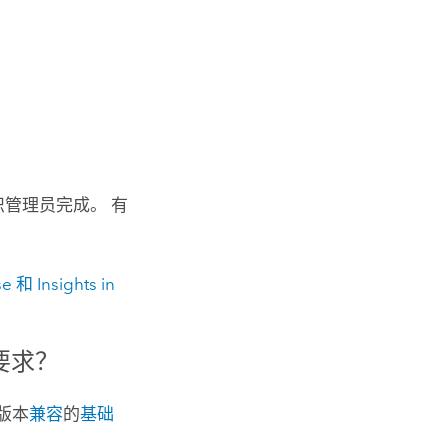
管理员完成。 有
se
和
Insights in
要求？
版本
兼容
的
基础