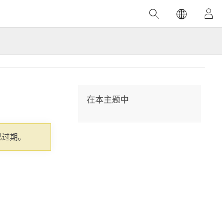
精选产品
专题培训
精选故事
推荐书籍
致力于创新
人工智能
位置智能
数字化转换
在本主题中
数字孪生体
了解 ArcGIS Pro
空间数据科学：提升分析能力
当地图成为关键时刻的救命稻草
位置的力量
已过期。
ArcGIS Pro 是 Esri 出品的全球领先的 GIS 桌
在这门导师授课式课程中，我们将探索如何
在巴西 2024 年遭遇历史性大洪水期间，专门
作者：Jack Dangermond
面应用程序，适用于制图、分析和数据管
运用空间统计技术来发现数据中的规律与关
从事 GIS 技术的 Codex 公司在 30 天内打造
这本书带领读者踏上一
理。 了解这项技术的实际效果，亲身体验交
联，并产出能解决复杂问题的深刻见解。
了 17 个应急洪水应用程序，为关键的救援行
旅程，深入探索现代地
互式地图，探索产品功能，或者直接开始免
动提供了有力支持。
探索课程
其应对全球重大挑战的
费试用。
阅读故事
转至书籍详情
探索 ArcGIS Pro