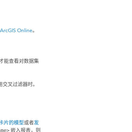
n ArcGIS Online
。
才能查看对数据集
用交叉过滤器时。
卡片的模型
或者
发
ame>
嵌入报表，则