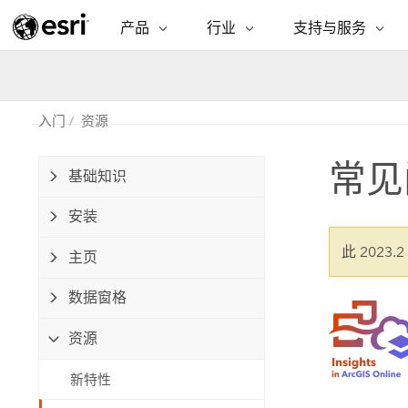
产品
行业
支持与服务
ARCGIS
行业
支持与服务
功能
ArcGIS 概览
建筑、工程和建
专业服务
非营利机构
制图
Esri 企业级地理空间平台
造
从空
入门
资源
技术支持
公共安全
ArcGIS Online
商业
分析
常见
培训
自然科学
基础知识
完整的 SaaS 制图平台
将位
保护
州和地方政府
安装
ArcGIS Pro
数据
教育
世界领先的 GIS 软件
集成
可持续发展
此 2023.
主页
能源公用事业
ArcGIS Enterprise
电信
数据窗格
用于 GIS 和制图的基础系统
所
设施点管理
交通运输
资源
开发者技术
卫生与公共服务
水
构建制图和空间分析应用程序
新特性
国家政府