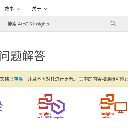
专题倡议
故事
关于
ESRI 故事
关于 ESRI
自助服务
购买 ARCGIS
联系我们
关于 GIS
WhereNext Magazine
关于 Esri
地理空间卓越之旅
ArcUser
用户类型
联系支持部门
什么是 GIS？
间上查看和了解数据
高管级新闻和见解
面向 ArcGIS 用户的实用技术
基于角色的 ArcGIS 访问权限
Esri 计划和倡议
Esri 社区
地理方法
资源
Esri 博客
Esri Store
问题解答
活动
ArcGIS 博客
置引入分析
现实世界的全球 GIS 创新
ArcNews
Esri 的 ArcGIS 产品
行业新闻和 ArcGIS 更新
合作伙伴
文档
管理
Esri 和 The Science of Where 播
如何购买
、编辑和共享空间数据
客
ArcWatch
Esri 产品、合作伙伴产品和开发
招贤纳士
My Esri
基础设施管理
2 文档已
存档
，并且不再对其进行更新。 其中的内容和链接可能
商业和技术领导者之声
地理空间新闻、观点和趋势
人员订阅
使用 GIS 创建现代化、有弹性且可持续发展
媒体与分析师关系
的未来。 规划和运营的地理方法有助于领导
有功能
者了解基础设施工程与周围环境的关系。
所有故事
探索基础设施管理
联系我们