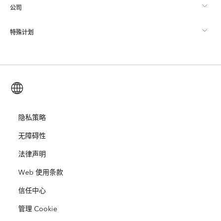
公司
什么是 GIS？
ArcGIS 博客
ArcGIS Pro
特殊计划
关于 Esri
位置智能
行业博客
ArcGIS Enterprise
ArcGIS for Personal Use
联系我们
培训
用户研究和测试
ArcGIS Online
ArcGIS for Student Use
简体中文 (Simplified Chinese)
招贤纳士
ArcUser
Esri 年轻专家关系网
开发者技术
保护
开放视野
隐私策略
ArcNews
活动
ArcGIS Location Platform
无障碍性
灾难响应
合作伙伴
ArcWatch
Esri Store
法律声明
教育
Web 使用条款
业务行为准则
Esri Press
ArcGIS Architecture Center
信任中心
非营利机构
环境与可持续发展倡议
Esri 视频
管理 Cookie