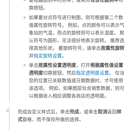
要隐藏图例中的色带，请关闭
包含在图例中
切
换按钮。
如果要对点符号进行制图，则可根据第二个数
值属性旋转符号。 例如，点的颜色可以表示气
象站的气温，而点的旋转则可以表示湿度。 默
认符号为圆形，无法很好地表示旋转。 推荐选
择其他形状。 要旋转符号，请单击
按属性旋转
并
指定旋转设置
。
单击
按属性设置透明度
，打开
根据属性值设置
透明度
切换按钮，然后
指定透明度设置
。 仅当
您的位置已关联数值或日期数据时，才可使用
该选项。 例如，如果图层包含销售数据，则可
以根据收入相应调整各商店的透明度。
完成自定义样式后，单击
完成
，或单击
取消
返回
样
式
窗格，而不保存所做的选择。