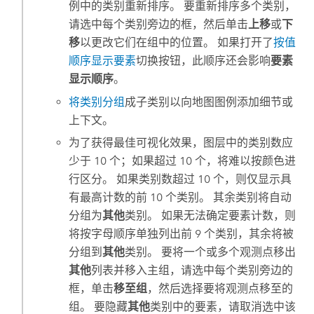
例中的类别重新排序。 要重新排序多个类别，
请选中每个类别旁边的框，然后单击
上移
或
下
移
以更改它们在组中的位置。 如果打开了
按值
顺序显示要素
切换按钮，此顺序还会影响
要素
显示顺序
。
将类别分组
成子类别以向地图图例添加细节或
上下文。
为了获得最佳可视化效果，图层中的类别数应
少于 10 个；如果超过 10 个，将难以按颜色进
行区分。 如果类别数超过 10 个，则仅显示具
有最高计数的前 10 个类别。 其余类别将自动
分组为
其他
类别。 如果无法确定要素计数，则
将按字母顺序单独列出前 9 个类别，其余将被
分组到
其他
类别。 要将一个或多个观测点移出
其他
列表并移入主组，请选中每个类别旁边的
框，单击
移至组
，然后选择要将观测点移至的
组。 要隐藏
其他
类别中的要素，请取消选中该