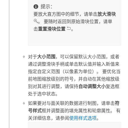
提示：
要放大直方图中的细节，请单击
放大滑块
。 要随时返回到原始滑块位置，请单
击
重置滑块位置
。
对于
大小范围
，可以保留默认大小范围，或者
通过调整滑块手柄或单击默认值并输入新值来
指定自定义范围（以像素为单位）。 要优化当
前地图缩放级别的符号，并自动在其他缩放级
别对其进行调整，请保持
自动调整大小
复选框
处于选中状态。
如果要对与面关联的数据进行制图，请单击
符
号样式
框并调整面的填充属性和轮廓属性。 有
关详细信息，请参阅
使用样式选项
。