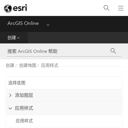
入门
创建
ArcGIS Online
Menu
分析
创建
共享
创建
创建地图
应用样式
管理数据
管理
选择底图
添加图层
参考
应用样式
应用样式