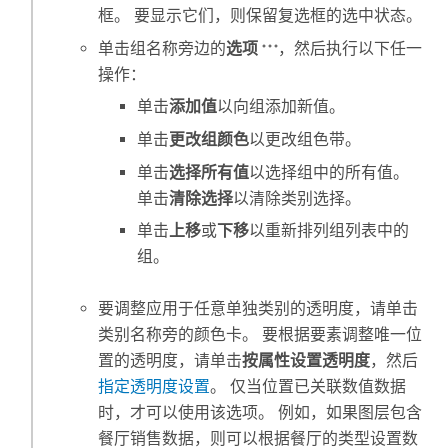
框。 要显示它们，则保留复选框的选中状态。
单击组名称旁边的
选项
，然后执行以下任一
操作：
单击
添加值
以向组添加新值。
单击
更改组颜色
以更改组色带。
单击
选择所有值
以选择组中的所有值。
单击
清除选择
以清除类别选择。
单击
上移
或
下移
以重新排列组列表中的
组。
要调整应用于任意单独类别的透明度，请单击
类别名称旁的颜色卡。 要根据要素调整唯一位
置的透明度，请单击
按属性设置透明度
，然后
指定透明度设置
。 仅当位置已关联数值数据
时，才可以使用该选项。 例如，如果图层包含
餐厅销售数据，则可以根据餐厅的类型设置数