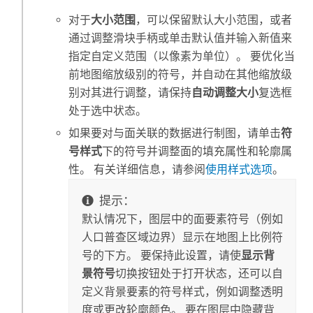
对于
大小范围
，可以保留默认大小范围，或者
通过调整滑块手柄或单击默认值并输入新值来
指定自定义范围（以像素为单位）。 要优化当
前地图缩放级别的符号，并自动在其他缩放级
别对其进行调整，请保持
自动调整大小
复选框
处于选中状态。
如果要对与面关联的数据进行制图，请单击
符
号样式
下的符号并调整面的填充属性和轮廓属
性。 有关详细信息，请参阅
使用样式选项
。
提示：
默认情况下，图层中的面要素符号（例如
人口普查区域边界）显示在地图上比例符
号的下方。 要保持此设置，请使
显示背
景符号
切换按钮处于打开状态，还可以自
定义背景要素的符号样式，例如调整透明
度或更改轮廓颜色。 要在图层中隐藏背