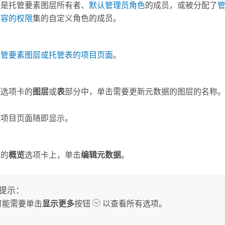
须是托管要素图层所有者、
默认管理员角色
的成员，或被分配了
内容的权限
集的自定义角色的成员。
托管要素图层或托管表的项目页面
。
览
选项卡的
图层
或
表
部分中，单击需要更新元数据的图层的名称
的项目页面随即显示。
层的
概览
选项卡上，单击
编辑元数据
。
提示：
可能需要单击
显示更多
按钮
以查看所有选项。