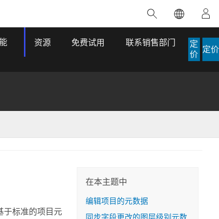
精选产品
专题培训
精选故事
推荐书籍
致力于创新
能
资源
免费试用
联系销售部门
定
定价
人工智能
价
位置智能
数字化转换
数字孪生体
了解 ArcGIS Pro
空间数据科学：提升分析能力
当地图成为关键时刻的救命稻草
位置的力量
ArcGIS Pro 是 Esri 出品的全球领先的 GIS 桌
在这门导师授课式课程中，我们将探索如何
在巴西 2024 年遭遇历史性大洪水期间，专门
作者：Jack Dangermond
面应用程序，适用于制图、分析和数据管
运用空间统计技术来发现数据中的规律与关
从事 GIS 技术的 Codex 公司在 30 天内打造
这本书带领读者踏上一
理。 了解这项技术的实际效果，亲身体验交
联，并产出能解决复杂问题的深刻见解。
了 17 个应急洪水应用程序，为关键的救援行
旅程，深入探索现代地
互式地图，探索产品功能，或者直接开始免
动提供了有力支持。
在本主题中
探索课程
其应对全球重大挑战的
费试用。
阅读故事
编辑项目的元数据
转至书籍详情
探索 ArcGIS Pro
基于标准的项目元
同步字段更改的图层级别元数