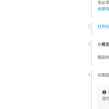
您必
全部
打开
在
概
图层
在图
您