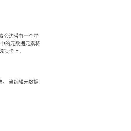
素旁边带有一个星
息中的元数据元素将
选项卡上。
。 当编辑元数据