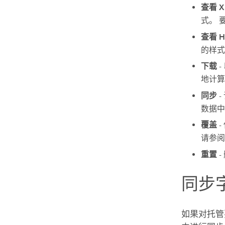
查看 X
式。 
查看 H
的样式
下载
-
地计算
同步
-
数据中
覆盖
-
请参阅
重置
-
同步
如果对托管