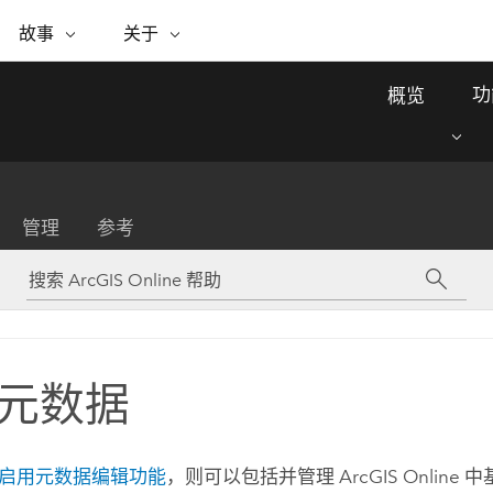
专题倡议
故事
关于
ESRI 故事
关于 ESRI
自助服务
购买 ARCGIS
联系我们
关于 GIS
功
概览
WhereNext Magazine
关于 Esri
地理空间卓越之旅
ArcUser
用户类型
联系支持部门
什么是 GIS？
间上查看和了解数据
高管级新闻和见解
面向 ArcGIS 用户的实用技术
基于角色的 ArcGIS 访问权限
Esri 计划和倡议
Esri 社区
地理方法
资源
Esri 博客
Esri Store
活动
ArcGIS 博客
置引入分析
现实世界的全球 GIS 创新
ArcNews
Esri 的 ArcGIS 产品
管理
参考
行业新闻和 ArcGIS 更新
合作伙伴
文档
管理
Esri 和 The Science of Where 播
如何购买
、编辑和共享空间数据
客
ArcWatch
Esri 产品、合作伙伴产品和开发
招贤纳士
My Esri
基础设施管理
商业和技术领导者之声
地理空间新闻、观点和趋势
人员订阅
使用 GIS 创建现代化、有弹性且可持续发展
媒体与分析师关系
的未来。 规划和运营的地理方法有助于领导
有功能
者了解基础设施工程与周围环境的关系。
元数据
所有故事
探索基础设施管理
联系我们
启用元数据编辑功能
，则可以包括并管理
ArcGIS Online
中