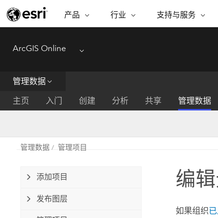
产品
行业
支持与服务
ARCGIS
行业
支持与服务
功能
ArcGIS Online
ArcGIS 概览
建筑、工程和建
专业服务
非营利机构
制图
Menu
Esri 企业级地理空间平台
造
从空
技术支持
公共安全
管理数据
ArcGIS Online
商业
分析
培训
自然科学
完整的 SaaS 制图平台
将位
主页
入门
创建
分析
共享
管理数据
保护
州和地方政府
ArcGIS Pro
数据
教育
世界领先的 GIS 软件
集成
可持续发展
能源公用事业
管理数据
管理项目
ArcGIS Enterprise
电信
用于 GIS 和制图的基础系统
所
设施点管理
编辑
交通运输
添加项目
开发者技术
卫生与公共服务
水
构建制图和空间分析应用程序
发布图层
国家政府
如果组织
已