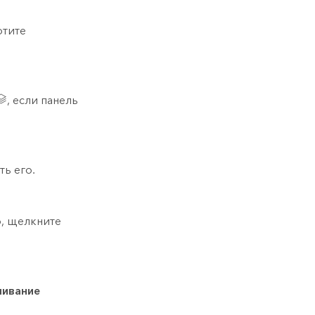
отите
, если панель
ь его.
о, щелкните
ивание