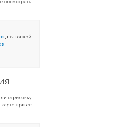
же посмотреть
ми
для тонкой
ов
ия
ли отрисовку
 карте при ее