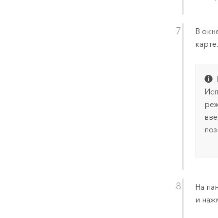
В окн
карте
Исп
реж
вв
поз
На па
и наж