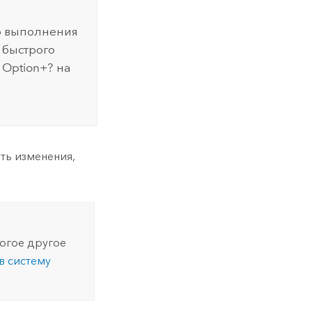
о выполнения
 быстрого
и
Option+?
на
ить изменения,
ногое другое
в систему