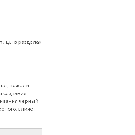
лицы в разделах
тат, нежели
я создания
шивания черный
ерного, влияет