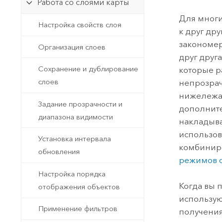
Государственное управ
Работа со слоями карты
Фундаментальная система для
Для многи
ГИС и картографии
Природные ресурсы
Настройка свойств слоя
к друг др
Технология Developer
закономер
Организация слоев
Создание картографических
друг друга
Все отрасли
приложений и приложений
Сохранение и дублирование
которые р
пространственного анализа
слоев
непрозрач
нижележа
Задание прозрачности и
дополните
Все продукты
диапазона видимости
накладыва
использов
Установка интервала
комбиниро
обновления
режимов 
Настройка порядка
Когда вы 
отображения объектов
использую
Применение фильтров
получения