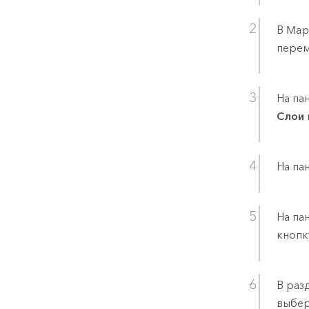
В
Map
перем
На па
Слои
На па
На па
кноп
В раз
выбе