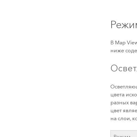
Режи
В
Map Vie
ниже соде
Освет
Осветляющ
цвета исх
разных ва
цвет являе
на слои, 
Режим