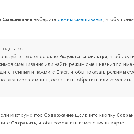
е
Смешивание
выберите
режим смешивания
, чтобы прим
.
Подсказка:
ользуйте текстовое окно
Результаты фильтра
, чтобы суз
имов смешивания или найти режим смешивания по имен
едите
темный
и нажмите
Enter
, чтобы показать режимы с
воляющие затемнить, осветлить, обратить или изменить к
нели инструментов
Содержание
щелкните кнопку
Сохран
мите
Сохранить
, чтобы сохранить изменения на карте.