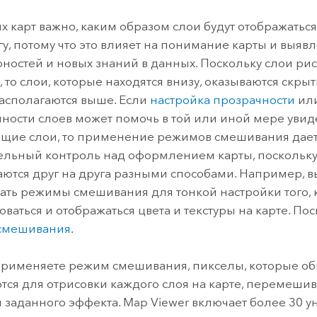
ление
Вода
технологий
х карт важно, каким образом слои будут отображать
угу, потому что это влияет на понимание карты и выяв
ностей и новых знаний в данных. Поскольку слои ри
Все истории
, то слои, которые находятся внизу, оказываются скры
асполагаются выше. Если
настройка прозрачности
ил
ности слоев может помочь в той или иной мере увид
щие слои, то применение режимов смешивания дает
льный контроль над оформлением карты, поскольку
ются друг на друга разными способами. Например, 
ать режимы смешивания для тонкой настройки того, к
ваться и отображаться цвета и текстуры на карте.
Пос
смешивания
.
применяете режим смешивания, пикселы, которые о
тся для отрисовки каждого слоя на карте, перемеши
 заданного эффекта.
Map Viewer
включает более 30 у