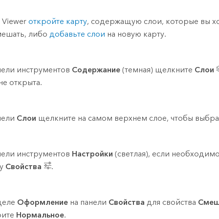
 Viewer
откройте карту
, содержащую слои, которые вы х
ешать, либо
добавьте слои
на новую карту.
нели инструментов
Содержание
(темная) щелкните
Слои
не открыта.
нели
Слои
щелкните на самом верхнем слое, чтобы выбрат
нели инструментов
Настройки
(светлая), если необходим
ку
Свойства
.
деле
Оформление
на панели
Свойства
для свойства
Смеш
рите
Нормальное
.