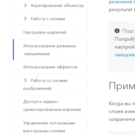
режимов 
Агрегирование объектов
результат 
Работа с полями
Подс
Настройка надписей
Попроб
Использование режимов
настрой
смешивания
смешива
Использование эффектов
Работа со слоями
Прим
изображений
Доступ к сервис-
Когда вы 
ориентированным версиям
слоев изм
сохранени
Управление потоковыми
векторными слоями