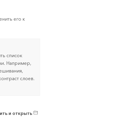
енить его к
ить список
и. Например,
мешивания,
онтраст слоев.
ить и открыть