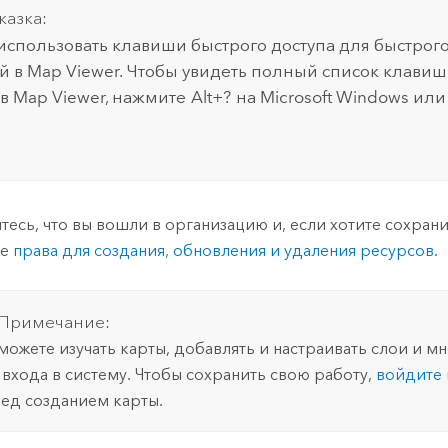
казка:
спользовать клавиши быстрого доступа для быстрог
й в
Map Viewer
. Чтобы увидеть полный список клавиш
 в
Map Viewer
, нажмите
Alt+?
на
Microsoft Windows
ил
тесь, что вы вошли в организацию и, если хотите сохран
те
права для создания, обновления и удаления ресурсов
.
Примечание:
можете изучать карты, добавлять и настраивать слои и м
 входа в систему. Чтобы сохранить свою работу,
войдите 
ед созданием карты.