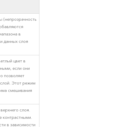
ы (непрозрачность
добавляются
иапазона в
 и данных слоя
етлый цвет в
ными, если они
то позволяет
слой. Этот режим
жима смешивания
 верхнего слоя.
е контрастными.
ти в зависимости