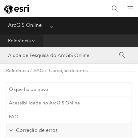
Guia de Introdução
Criar
ArcGIS Online
Menu
Analisar
Referência
Compartilhar
Referência
FAQ
Correção de erros
Gerenciar Dados
Administrador
O que há de novo
Acessibilidade no ArcGIS Online
Referência
FAQ
Correção de erros