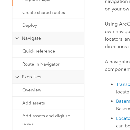
Administracja centralna
navigation 
map
on your ow
Create shared routes
Zasoby naturalne
Technologia Developer
Using
ArcG
Tworzenie aplikacji do analizy
Deploy
own naviga
przestrzennej i tworzenia map
Wszystkie branże
Navigate
locators, a
directions 
Quick reference
Wszystkie produkty
A navigati
Route in Navigator
component
Exercises
Transp
Overview
locato
Base
Add assets
Basem
Add assets and digitize
Locato
roads
can be