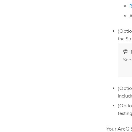
R
A
(Optio
the
St
Se
(Optio
includ
(Opti
testin
Your ArcGIS