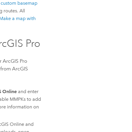
a custom basemap
 routes. All
Make a map with
rcGIS Pro
ur
ArcGIS Pro
 from
ArcGIS
S Online
and enter
ailable MMPKs to add
re information on
cGIS Online
and
wnloads, open