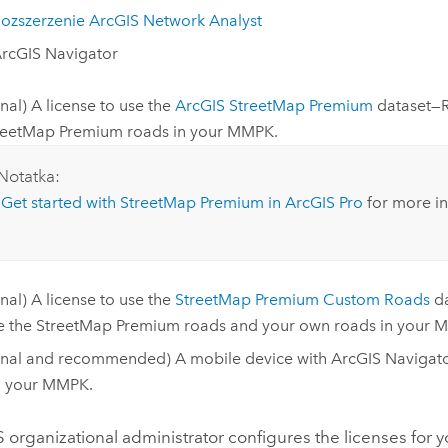
ozszerzenie ArcGIS Network Analyst
rcGIS Navigator
nal) A license to use the
ArcGIS StreetMap Premium
dataset—R
reetMap Premium
roads in your MMPK.
Notatka:
e
Get started with StreetMap Premium in ArcGIS Pro
for more in
nal) A license to use the
StreetMap Premium Custom Roads
da
e the
StreetMap Premium
roads and your own roads in your 
onal and recommended) A mobile device with
ArcGIS Navigat
g your MMPK.
 organizational administrator configures the licenses for 