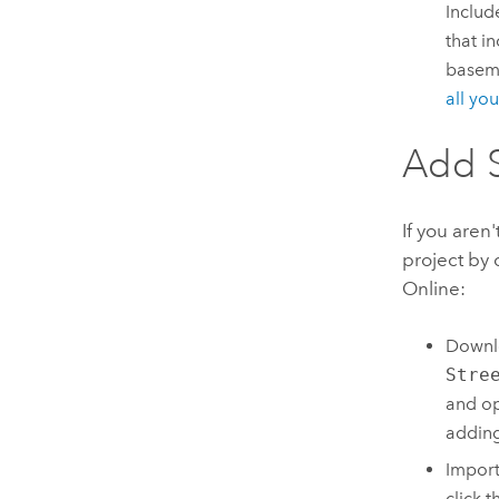
Includ
that i
basema
all yo
Add
If you aren
project by
Online
:
Downl
Stre
and op
addin
Impor
click 