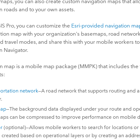
maps, you can also create custom navigation maps that all
n roads and to your own assets.
Wszystkie narracje
IS Pro
, you can customize the
Esri-provided navigation ma
tion map with your organization's basemaps, road networks
nd travel modes, and share this with your mobile workers t
in
Navigator
.
on map is a mobile map package (MMPK) that includes the 
s:
ortation network
—A road network that supports routing and 
r.
map
—The background data displayed under your route and oper
aps can be compressed to improve performance on mobile d
r
(optional)—Allows mobile workers to search for locations or 
 created based on operational layers or by creating an addres