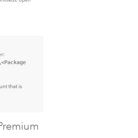
r:
\<Package
nt that is
 Premium