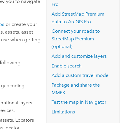
ow you to navigate
rozpocznij bezpłatny okres próbny.
Pro
Poznaj kurs
Pr
Eksploruj aplikację ArcGIS Pro
Add
StreetMap Premium
data to
ArcGIS Pro
ps
or create your
Connect your roads to
, assets, asset
StreetMap Premium
o use when getting
(optional)
Add and customize layers
following
Enable search
Add a custom travel mode
Package and share the
a geocoding
MMPK
Test the map in
Navigator
ational layers.
evices.
Limitations
assets. Locators
s locator.