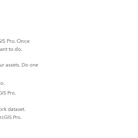
IS Pro
. Once
ant to do.
ur assets. Do one
ro
.
GIS Pro
.
rk dataset.
rcGIS Pro
.