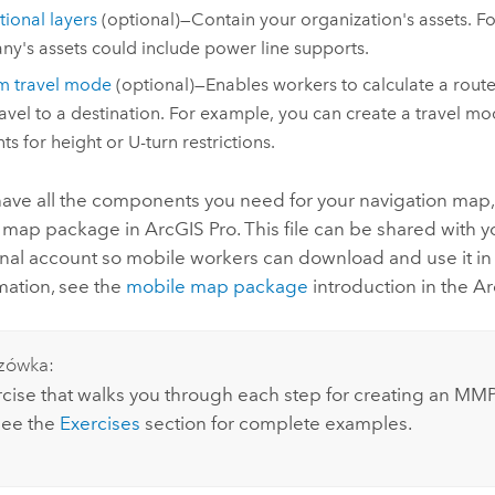
ional layers
(optional)—Contain your organization's assets. For
y's assets could include power line supports.
m travel mode
(optional)—Enables workers to calculate a rou
ravel to a destination. For example, you can create a travel mod
ts for height or U-turn restrictions.
ave all the components you need for your navigation map,
e map package in
ArcGIS Pro
. This file can be shared with 
onal account so mobile workers can download and use it i
mation, see the
mobile map package
introduction in the
Ar
zówka:
ercise that walks you through each step for creating an M
 see the
Exercises
section for complete examples.