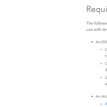
Requ
The followi
use with
Ar
ArcGIS
C
r
C
3
S
a
An Arc
A