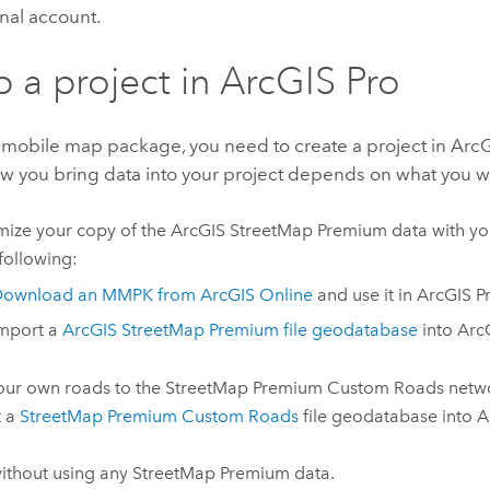
nal account.
p a project in
ArcGIS Pro
a mobile map package, you need to create a project in
ArcG
w you bring data into your project depends on what you w
ize your copy of the
ArcGIS StreetMap Premium
data with yo
 following:
ownload an MMPK from
ArcGIS Online
and use it in
ArcGIS P
mport a
ArcGIS StreetMap Premium
file geodatabase
into
Arc
ur own roads to the
StreetMap Premium Custom Roads
netwo
t a
StreetMap Premium Custom Roads
file geodatabase into
A
without using any
StreetMap Premium
data.