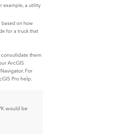
 example, a utility
te based on how
e for a truck that
 consolidate them
your ArcGIS
n
Navigator
. For
cGIS Pro
help.
MPK would be