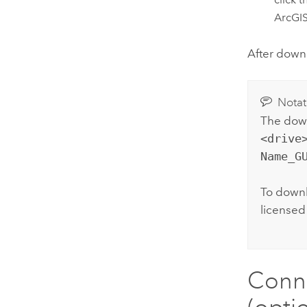
ArcGIS
After down
Notat
The down
<drive
Name_G
To downl
licensed
Conne