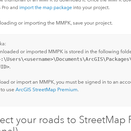
 Pro
and
import the map package
into your project.
loading or importing the MMPK, save your project.
ka:
loaded or imported MMPK is stored in the following folde
>:\Users\<username>\Documents\ArcGIS\Packages
UID>
.
oad or import an MMPK, you must be signed in to an accou
 to use
ArcGIS StreetMap Premium
.
ct your roads to
StreetMap