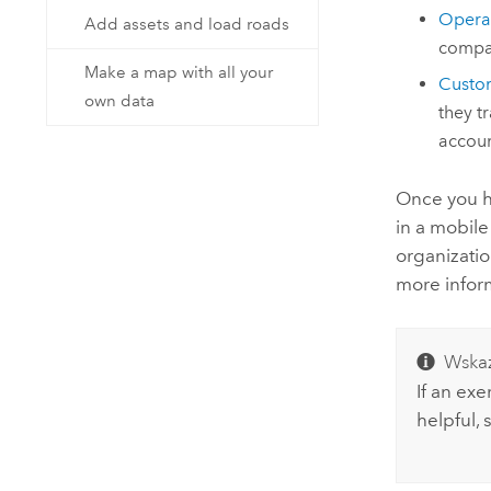
Operat
Add assets and load roads
compan
Make a map with all your
Custo
own data
they t
accoun
Once you h
in a mobil
organizati
more infor
Wska
If an ex
helpful,