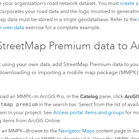
e your organization’s road network dataset. You must
create 
ncorporates your road data and the logic involved in generating
p data must be stored in a single geodatabase. Refer to the
ur own data
exercise for a complete example.
StreetMap Premium
data to
A
't using your own data, add
StreetMap Premium
data to yo
 downloading or importing a mobile map package (MMPK)
oad an MMPK—In
ArcGIS Pro
, in the
Catalog
pane, click
ArcGI
etmap premium
in the search bar. Select from the list of av
en in your project. See
Access portal items and groups
for mo
g items from
ArcGIS Online
.
t an MMPK—Browse to the
Navigator Maps
content page in
Ar
the thumbnail of an MMPK to download it. Once the MMPK do