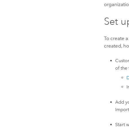
organizatio
Set u
To create 
created, ho
Custom
of the
D
I
Add yo
Impor
Start 