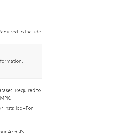
equired to include
formation.
taset—Required to
MMPK.
or
installed—For
your ArcGIS