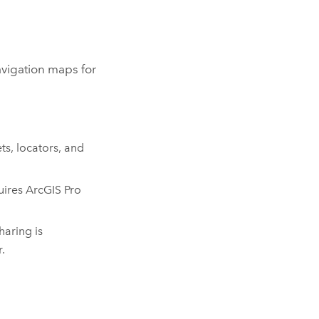
avigation maps for
s, locators, and
uires
ArcGIS Pro
aring is
r.