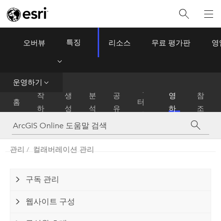
특징
오버뷰
리소스
무료 평가판
영
ArcGIS Online
Menu
데
운영하기
시
운
이
작
생
분
공
영
참
홈
터
하
성
석
유
하
조
관
기
기
리
관리
컬래버레이션 관리
구독 관리
웹사이트 구성