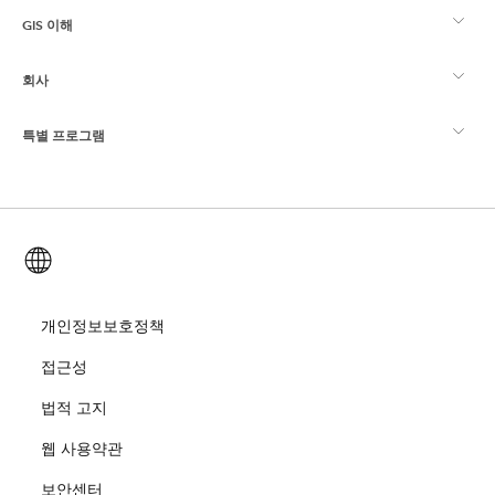
GIS 이해
Esri 커뮤니티
매핑
회사
GIS란?
ArcGIS Blog
ArcGIS Pro
특별 프로그램
Esri 정보
로케이션 인텔리전스
산업별 블로그
ArcGIS Enterprise
ArcGIS for Personal Use
문의하기
교육
사용자 리서치 및 테스트
ArcGIS Online
ArcGIS for Student Use
한국어 (Korean)
채용
ArcUser
Esri Young Professionals Network
Developer Technology
보존
오픈 비전
개인정보보호정책
ArcNews
이벤트
ArcGIS Location Platform
접근성
재난 대응
파트너
ArcWatch
Esri 스토어
법적 고지
교육
웹 사용약관
기업윤리강령
Esri 보도
ArcGIS Architecture Center
보안센터