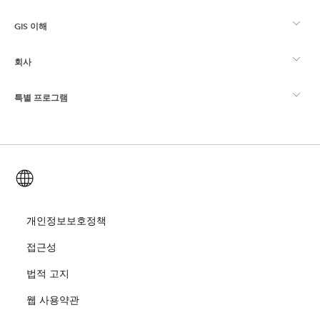
GIS 이해
Esri 커뮤니티
매핑
회사
GIS란?
ArcGIS Blog
ArcGIS Pro
특별 프로그램
Esri 정보
로케이션 인텔리전스
산업별 블로그
ArcGIS Enterprise
ArcGIS for Personal Use
문의하기
교육
사용자 리서치 및 테스트
ArcGIS Online
ArcGIS for Student Use
한국어 (Korean)
채용
ArcUser
Esri Young Professionals Network
Developer Technology
보존
오픈 비전
개인정보보호정책
ArcNews
이벤트
ArcGIS Location Platform
접근성
재난 대응
파트너
ArcWatch
Esri 스토어
법적 고지
교육
웹 사용약관
기업윤리강령
Esri 보도
ArcGIS Architecture Center