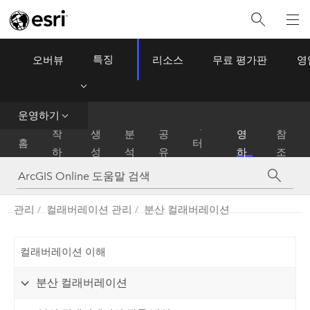
특징
오버뷰
리소스
무료 평가판
영
ArcGIS Online
Menu
데
운영하기
시
운
이
작
생
분
공
영
참
홈
터
하
성
석
유
하
조
관
기
기
리
관리
컬래버레이션 관리
분산 컬래버레이션
컬래버레이션 이해
분산 컬래버레이션