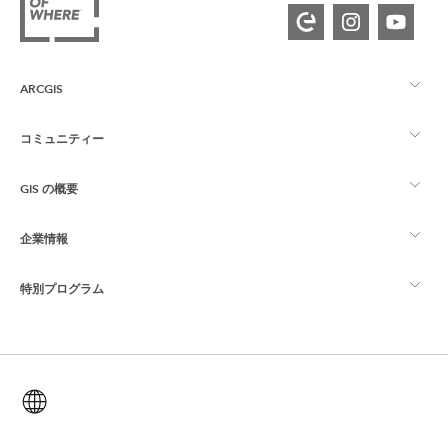
ARCGIS
コミュニティー
ArcGIS の概要
GIS の概要
Esri Community
マッピング
企業情報
GIS とは
ArcGIS ブログ
ArcGIS Pro
特別プログラム
Esri について
ロケーション インテリジェンス
業界ブログ
ArcGIS Enterprise
ArcGIS for Personal Use
Esri に連絡
トレーニング
ユーザー調査およびテスト
ArcGIS Online
ArcGIS for Student Use
日本語 (Japanese)
採用情報
ArcUser
Esri Young Professionals Network
開発者向けテクノロジー