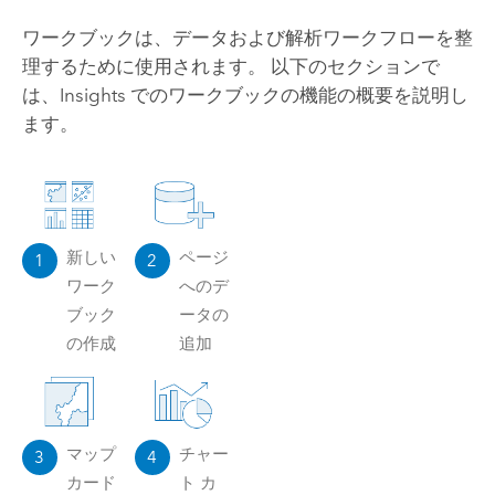
ワークブックは、データおよび解析ワークフローを整
理するために使用されます。 以下のセクションで
は、
Insights
でのワークブックの機能の概要を説明し
ます。
新しい
ページ
1
2
ワーク
へのデ
ブック
ータの
の作成
追加
マップ
チャー
3
4
カード
ト カ