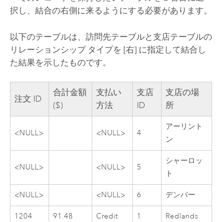
択し、結合の右側に来るようにする必要があります。
以下のテーブルは、訪問先テーブルと支店テーブルの
リレーションシップ タイプを [右] に指定して結合し
た結果を示したものです。
合計金額
支払い
支店
支店の場
注文 ID
($)
方法
ID
所
アーリント
<NULL>
<NULL>
4
ン
シャーロッ
<NULL>
<NULL>
5
ト
<NULL>
<NULL>
6
デンバー
1204
91.48
Credit
1
Redlands