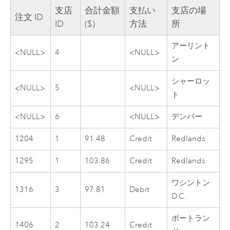
支店
合計金額
支払い
支店の場
注文 ID
ID
($)
方法
所
アーリント
<NULL>
4
<NULL>
ン
シャーロッ
<NULL>
5
<NULL>
ト
<NULL>
6
<NULL>
デンバー
1204
1
91.48
Credit
Redlands
1295
1
103.86
Credit
Redlands
ワシントン
1316
3
97.81
Debit
D.C.
ポートラン
1406
2
103.24
Credit