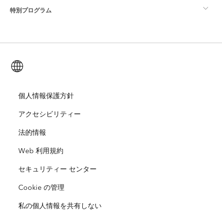
特別プログラム
Esri について
ロケーション インテリジェンス
業界ブログ
ArcGIS Enterprise
ArcGIS for Personal Use
Esri に連絡
トレーニング
ユーザー調査およびテスト
ArcGIS Online
ArcGIS for Student Use
日本語 (Japanese)
採用情報
ArcUser
Esri Young Professionals Network
開発者向けテクノロジー
自然保護
オープンビジョン
個人情報保護方針
ArcNews
イベント
ArcGIS Location Platform
アクセシビリティー
災害対応
パートナー
ArcWatch
Esri ストア
法的情報
教育機関
Web 利用規約
企業行動規範
Esri Press
ArcGIS Architecture Center
セキュリティー センター
非営利組織
環境および持続可能性の取り組み
Esri ビデオ
Cookie の管理
人種的平等
私の個人情報を共有しない
サイトマップ
GIS 用語集