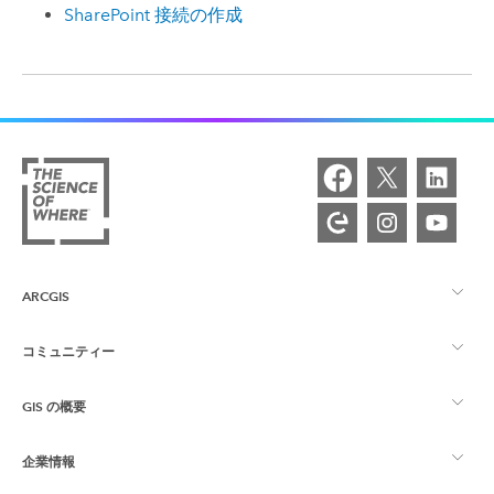
SharePoint
接続の作成
ARCGIS
コミュニティー
ArcGIS の概要
GIS の概要
Esri Community
マッピング
企業情報
GIS とは
ArcGIS ブログ
ArcGIS Pro