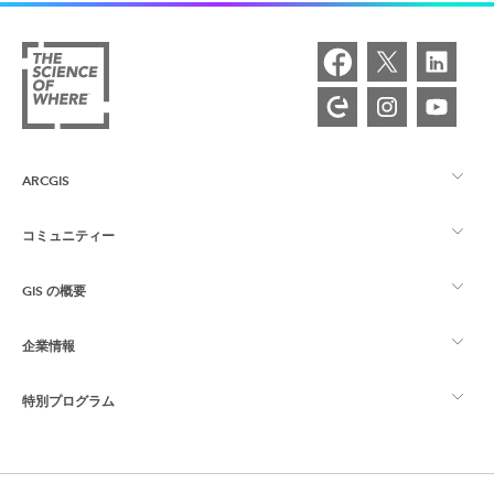
ARCGIS
コミュニティー
ArcGIS の概要
GIS の概要
Esri Community
マッピング
企業情報
GIS とは
ArcGIS ブログ
ArcGIS Pro
特別プログラム
Esri について
ロケーション インテリジェンス
業界ブログ
ArcGIS Enterprise
ArcGIS for Personal Use
Esri に連絡
トレーニング
ユーザー調査およびテスト
ArcGIS Online