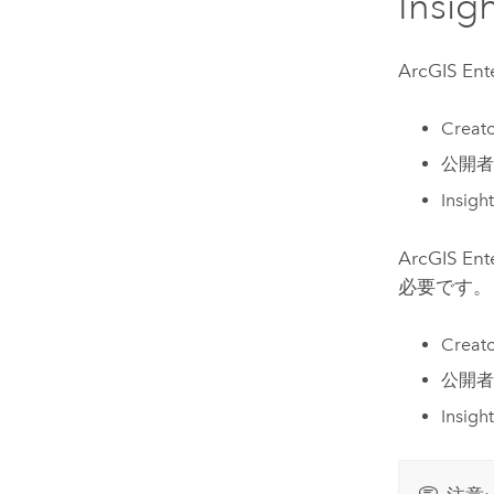
Insig
ArcGIS Ent
Creat
公開者
Insigh
ArcGIS Ent
必要です。
Creat
公開者
Insigh