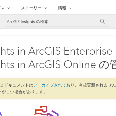
注目のイニシアティブ
ビス
ストーリー
情報
能
ESRI ストーリー
セルフサービス
ESRI について
ARCGIS の購入
ESRI に連絡
 サービス
織
ッピング
WhereNext Magazine
優れた地理空間情報活用へ
Esri について
ユーザー タイプ
ArcUser
サポートに問い
ータを空間的に表示および理解
エグゼクティブレベルのニ
の道
ArcGIS へのロールベー
ArcGIS ユーザー向け
ト
全
Esri のプログラムと取り組み
ュースと洞察
ス
的な技術リソース
析
Esri Community
ghts in ArcGIS Enterpr
ス
イベント
置情報を分析に活用
Esri ブログ
Esri ストア
ArcNews
ArcGIS ブログ
実世界のグローバルな GIS
Esri の ArcGIS 製品
業界ニュースと ArcGIS
体
パートナー
ghts in ArcGIS Online 
ータ管理
技術革新
新情報
ドキュメント
間データの統合、編集、共有
購入方法
な開発
採用情報
インフラストラクチャ管理
Esri と The Science of Where
Esri 製品、パートナー製
ArcWatch
My Esri
GIS を活用して、最新の強靱で持続可能な未
メディアおよびアナリスト関
のポッドキャスト
者サブスクリプション
地理空間に関するニュ
来を創ります。 計画と運用に対する地理学
4.2 ドキュメントは
アーカイブされており
、今後更新されません
すべての機能
係者の方へ
ビジネスおよびテクノロジ
ス、見解、およびトレ
的アプローチは、インフラストラクチャ プ
クが古い場合があります。
ロジェクトが周囲の環境とどのように関連
ー リーダーの声
しているかをリーダーが理解するのに役立
ちます。
Esri に連絡
すべてのストーリー
インフラストラクチャ管理の探索