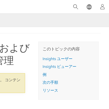
注目のトレーニング
注目の製品
注目のストーリー
注目
GIS について
イノベーションへの取り
組み
合わせ
GIS とは
スのアクセ
の実践
人工知能 (AI)
地理学的アプローチ
ise および
ロケーション インテリ
このトピックの内容
ジェンス
 更
の管理
Insights
ユーザー
デジタル トランスフォ
Insights
ビューアー
空間データ サイエンス: 解析を進化さ
ArcGIS Pro の概要
マップがライフラインとなるとき
The
ーメーション
品、開発
せる
例
ArcGIS Pro は、Esri の世界をリードする
2024 年にブラジルで発生した歴史的な洪水
著: J
ー
デジタル ツイン
GIS デスクトップ アプリケーションであ
の際、GIS 技術を専門とする企業である
。 コンテン
このインストラクター主導型のコースで
次の手順
本書
ンド
り、マッピング、解析、データ管理に用い
Codex は、30 日間で 17 件の緊急洪水アプ
は、データのパターンや関係性を明らかに
かつ
られています。 技術がどのようなものかを
リケーションを構築し、重要な救助活動を
リソース
するために使用される空間統計技術を探索
解決
確認したり、ハンズオンのインタラクティ
実現しました。
し、複雑な問題を解決する知見を引き出し
らか
ブ マップを試したり、製品の機能を調べた
ます。
ストーリーを読む
り、無料トライアルを開始したりします。
本書