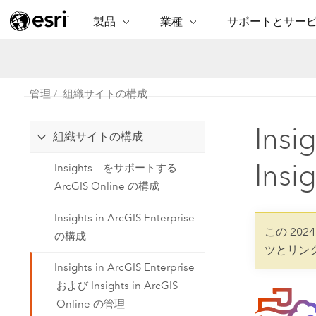
製品
業種
サポートとサー
ARCGIS
業種
サポートとサービス
機
ArcGIS の概要
建築・工業技術・建設
プロフェッショナル
非営利組
マ
Esri のエンタープライズ地理空間
コンサル
デ
管理
組織サイトの構成
テクニカル サポー
市民の安
プラットフォーム
ビジネス
解
Insi
トレーニング
サイエン
組織サイトの構成
ArcGIS Online
位
自然保護
完全な SaaS マッピング プラット
地方自治
Insi
Insights をサポートする
デ
フォーム
教育機関
ArcGIS Online の構成
空
持続可能
ArcGIS Pro
公共エネルギー
Insights in ArcGIS Enterprise
電気通信
世界有数の GIS ソフトウェア
この 202
の構成
施設管理
ツとリン
交通機関
ArcGIS Enterprise
Insights in ArcGIS Enterprise
保健福祉サービス
GIS とマッピングの基本的なシス
水道
および Insights in ArcGIS
テム
中央政府
Online の管理