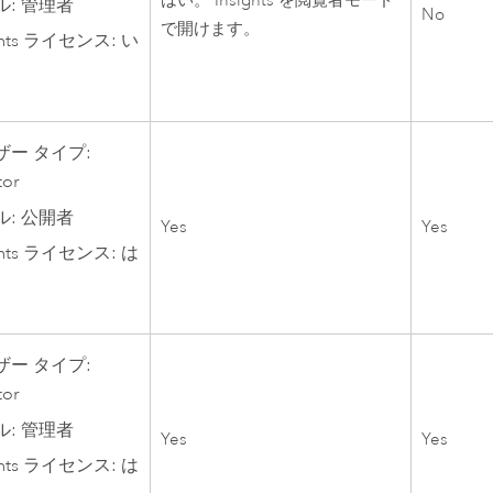
はい。
Insights
を閲覧者モード
ル: 管理者
No
で開けます。
hts
ライセンス: い
ザー タイプ:
tor
ル: 公開者
Yes
Yes
hts
ライセンス: は
ザー タイプ:
tor
ル: 管理者
Yes
Yes
hts
ライセンス: は