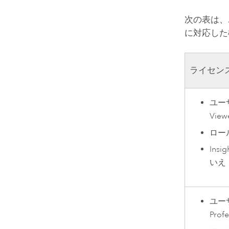
次の表は、
に対応した
ライセン
ユー
View
ロー
Insig
いえ
ユー
Profe