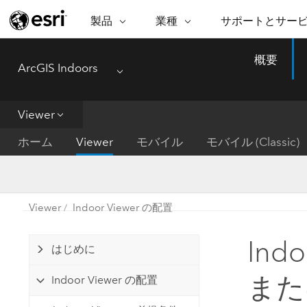
製品
業種
サポートとサー
ARCGIS
業種
サポートとサービス
機
概要
ArcGIS Indoors
ArcGIS の概要
建築・工業技術・建設
プロフェッショナル
非営利組
マ
Menu
Esri のエンタープライズ地理空間
コンサル
デ
テクニカル サポー
市民の安
プラットフォーム
Viewer
ビジネス
解
トレーニング
サイエン
ArcGIS Online
位
ホーム
Viewer
モバイル
モバイル (Classic)
自然保護
完全な SaaS マッピング プラット
地方自治
デ
フォーム
教育機関
空
持続可能
ArcGIS Pro
公共エネルギー
Viewer
Indoor Viewer の配置
電気通信
世界有数の GIS ソフトウェア
施設管理
Ind
交通機関
ArcGIS Enterprise
はじめに
保健福祉サービス
GIS とマッピングの基本的なシス
水道
また
Indoor Viewer の配置
テム
中央政府