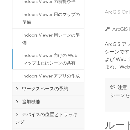
Indoors Viewer の前提条件
開発者向けテクノロジー
自然資源
マッピング &amp; 空間解析アプリ
ArcGIS On
Indoors Viewer 用のマップの
ケーションの構築
準備
すべての業種
ArcG
Indoors Viewer 用シーンの準
すべてのプロダクト
備
ArcGI
シーンで
Indoors Viewer 向けの Web
よび We
マップまたはシーンの共有
まれ、We
Indoors Viewer アプリの作成
注意:
ワークスペースの予約
シーンを
追加機能
デバイスの位置とトラッキ
ルー
ング