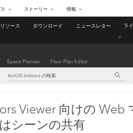
注目のイニシアティブ
ビス
ストーリー
情報
能
ESRI ストーリー
セルフサービス
ESRI について
ARCGIS の購入
ESRI に連絡
ライ
リソース
ダウンロード
ニュースレター
 サービス
織
ッピング
WhereNext Magazine
優れた地理空間情報活用へ
Esri について
ユーザー タイプ
ArcUser
サポートに問い
ータを空間的に表示および理解
エグゼクティブレベルのニ
の道
ArcGIS へのロールベー
ArcGIS ユーザー向け
ト
全
Esri のプログラムと取り組み
ュースと洞察
ス
的な技術リソース
析
Esri Community
ス
イベント
置情報を分析に活用
Esri ブログ
Esri ストア
ArcNews
Space Planner
Floor Plan Editor
ArcGIS ブログ
実世界のグローバルな GIS
Esri の ArcGIS 製品
業界ニュースと ArcGIS
体
パートナー
ータ管理
技術革新
新情報
ドキュメント
間データの統合、編集、共有
購入方法
な開発
採用情報
インフラストラクチャ管理
Esri と The Science of Where
Esri 製品、パートナー製
ArcWatch
My Esri
GIS を活用して、最新の強靱で持続可能な未
メディアおよびアナリスト関
のポッドキャスト
者サブスクリプション
地理空間に関するニュ
来を創ります。 計画と運用に対する地理学
すべての機能
係者の方へ
ビジネスおよびテクノロジ
ス、見解、およびトレ
的アプローチは、インフラストラクチャ プ
oors Viewer 向けの We
ロジェクトが周囲の環境とどのように関連
ー リーダーの声
しているかをリーダーが理解するのに役立
はシーンの共有
ちます。
Esri に連絡
すべてのストーリー
インフラストラクチャ管理の探索