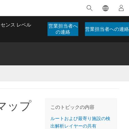
注目のトレーニング
注目の製品
注目のストーリー
注目
GIS について
イノベーションへの取り
組み
センス レベル
営業担当者へ
営業担当者への連絡
合わせ
GIS とは
の連絡
スのアクセ
の実践
人工知能 (AI)
地理学的アプローチ
ロケーション インテリ
ジェンス
 更
デジタル トランスフォ
空間データ サイエンス: 解析を進化さ
ArcGIS Pro の概要
マップがライフラインとなるとき
The
ーメーション
品、開発
せる
ArcGIS Pro は、Esri の世界をリードする
2024 年にブラジルで発生した歴史的な洪水
著: J
ー
デジタル ツイン
GIS デスクトップ アプリケーションであ
の際、GIS 技術を専門とする企業である
このインストラクター主導型のコースで
本書
ンド
り、マッピング、解析、データ管理に用い
Codex は、30 日間で 17 件の緊急洪水アプ
b マップ
は、データのパターンや関係性を明らかに
かつ
られています。 技術がどのようなものかを
リケーションを構築し、重要な救助活動を
このトピックの内容
するために使用される空間統計技術を探索
解決
確認したり、ハンズオンのインタラクティ
実現しました。
し、複雑な問題を解決する知見を引き出し
らか
ブ マップを試したり、製品の機能を調べた
ルートおよび最寄り施設の検
ます。
ストーリーを読む
り、無料トライアルを開始したりします。
出解析レイヤーの共有
本書