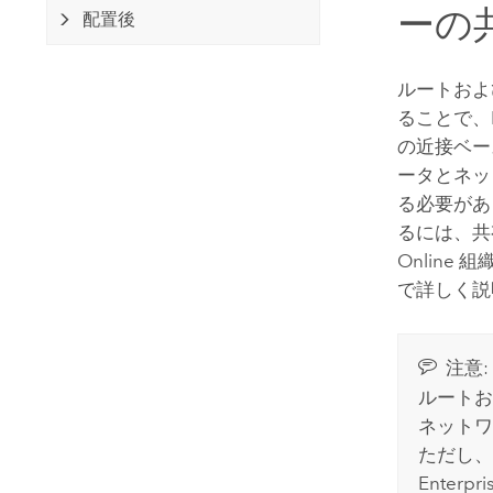
ーの
配置後
ルートおよ
ることで、
の近接ベー
ータとネッ
る必要が
るには、共
Online
組織
で詳しく説
注意:
ルートお
ネット
ただし、
Enterpri