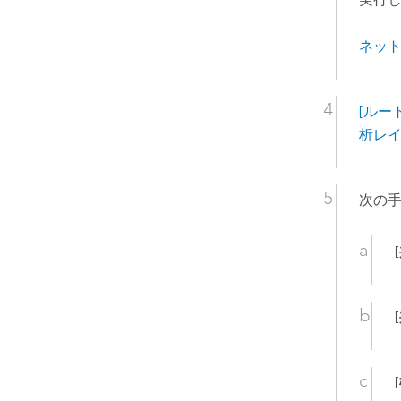
ネッ
[ルート
析レ
次の