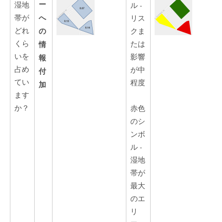
ー
湿地
ル -
へ
帯が
リス
どれ
の
クま
くら
たは
情
いを
影響
報
占め
が中
付
てい
程度
加
ます
か？
赤色
のシ
ンボ
ル -
湿地
帯が
最大
のエ
リ