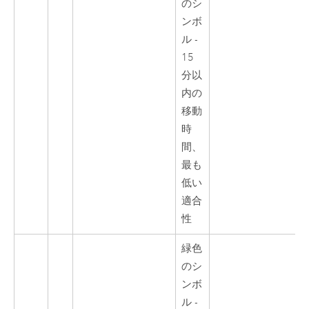
のシ
ンボ
ル -
15
分以
内の
移動
時
間、
最も
低い
適合
性
緑色
のシ
ンボ
ル -