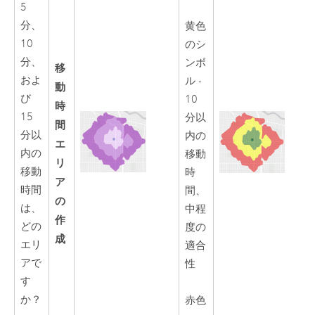
5
分、
黄色
10
のシ
分、
ンボ
移
およ
ル -
動
び
10
時
15
分以
間
分以
内の
エ
内の
移動
リ
移動
時
ア
時間
間、
の
は、
中程
作
どの
度の
成
エリ
適合
アで
性
す
か？
赤色