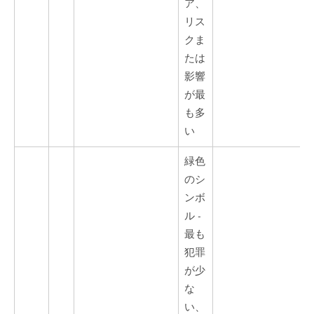
ア、
リス
クま
たは
影響
が最
も多
い
緑色
のシ
ンボ
ル -
最も
犯罪
が少
な
い、