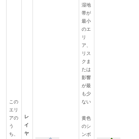
湿地
帯が
最小
のエ
リ
ア、
リス
クま
たは
影響
が最
も少
この
ない
エリ
レ
アの
黄色
イ
う
のシ
ヤ
ち、
ンボ