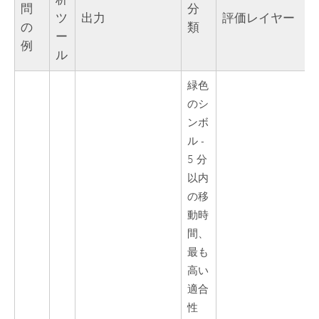
問
分
ツ
出力
評価レイヤー
の
類
ー
例
ル
緑色
のシ
ンボ
ル -
5 分
以内
の移
動時
間、
最も
高い
適合
性