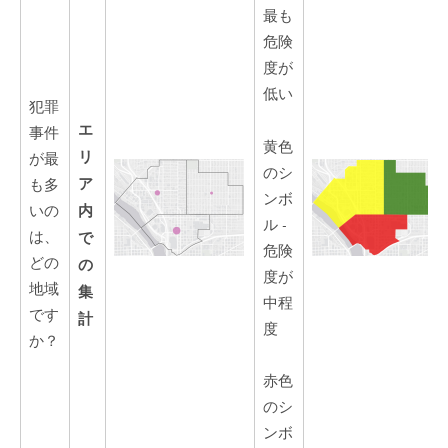
最も
危険
度が
低い
犯罪
エ
事件
黄色
リ
が最
のシ
ア
も多
ンボ
内
いの
ル -
は、
で
危険
どの
の
度が
地域
集
中程
です
計
度
か？
赤色
のシ
ンボ