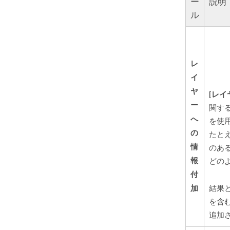
ー
説明
ル
レ
イ
ヤ
[レイ
ー
関す
へ
を使
の
たと
情
のあ
報
どの
付
加
結果
を含
追加