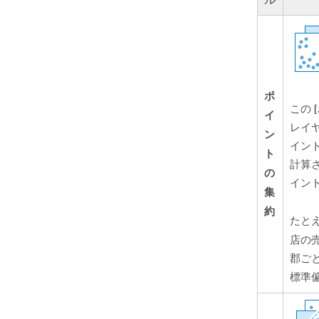
ポ
この
イ
レイ
ン
イン
ト
計算
の
イン
集
約
たと
店の
郡ご
標準