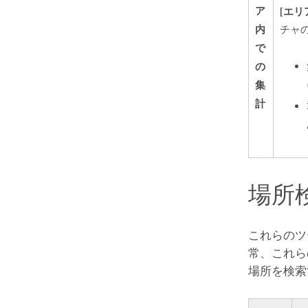
ア
[エリ
内
チャ
で
の
集
計
場所
これらのツ
常、これら
場所を検索