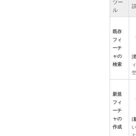
ツー
ル
既存
フィ
ーチ
ャの
[
検索
ィ
空
新規
フィ
ーチ
ャの
[
作成
と