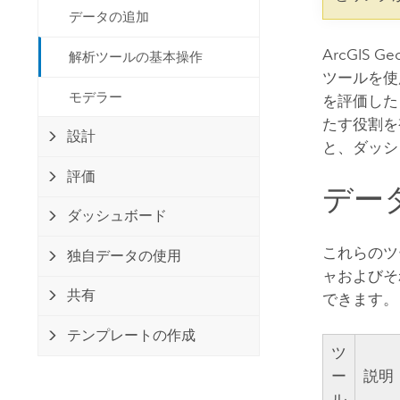
開発者向けテクノロジー
自然資源
データの追加
マッピング &amp; 空間解析アプリ
ケーションの構築
ArcGIS Ge
解析ツールの基本操作
ツールを使
すべての業種
モデラー
を評価した
すべてのプロダクト
たす役割を
設計
と、ダッシ
評価
デー
ダッシュボード
これらのツ
独自データの使用
ャおよびそ
共有
できます。
テンプレートの作成
ツ
ー
説明
ル