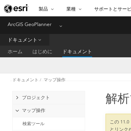
製品
業種
サポートとサー
ARCGIS
業種
サポートとサービス
機
ArcGIS GeoPlanner
Menu
ArcGIS の概要
建築・工業技術・建設
プロフェッショナル
非営利組
マ
Esri のエンタープライズ地理空間
コンサル
デ
ドキュメント
テクニカル サポー
市民の安
プラットフォーム
ビジネス
解
ホーム
はじめに
ドキュメント
トレーニング
サイエン
ArcGIS Online
位
自然保護
完全な SaaS マッピング プラット
地方自治
デ
フォーム
教育機関
空
持続可能
ドキュメント
マップ操作
ArcGIS Pro
公共エネルギー
電気通信
世界有数の GIS ソフトウェア
解析
プロジェクト
施設管理
交通機関
ArcGIS Enterprise
マップ操作
保健福祉サービス
GIS とマッピングの基本的なシス
水道
テム
この 11
検索ツール
中央政府
とリンク