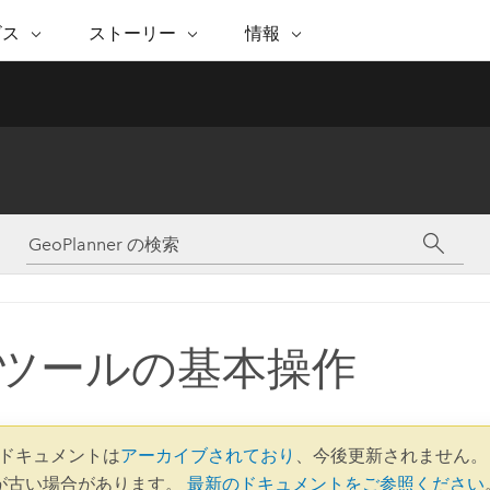
注目のイニシアティブ
ビス
ストーリー
情報
能
ESRI ストーリー
セルフサービス
ESRI について
ARCGIS の購入
ESRI に連絡
 サービス
織
ッピング
WhereNext Magazine
優れた地理空間情報活用へ
Esri について
ユーザー タイプ
ArcUser
サポートに問い
ータを空間的に表示および理解
エグゼクティブレベルのニ
の道
ArcGIS へのロールベー
ArcGIS ユーザー向け
ト
全
Esri のプログラムと取り組み
ュースと洞察
ス
的な技術リソース
析
Esri Community
ス
イベント
置情報を分析に活用
Esri ブログ
Esri ストア
ArcNews
ArcGIS ブログ
実世界のグローバルな GIS
Esri の ArcGIS 製品
業界ニュースと ArcGIS
体
パートナー
ータ管理
技術革新
新情報
ドキュメント
間データの統合、編集、共有
購入方法
な開発
採用情報
インフラストラクチャ管理
Esri と The Science of Where
Esri 製品、パートナー製
ArcWatch
My Esri
GIS を活用して、最新の強靱で持続可能な未
メディアおよびアナリスト関
のポッドキャスト
者サブスクリプション
地理空間に関するニュ
ツールの基本操作
来を創ります。 計画と運用に対する地理学
すべての機能
係者の方へ
ビジネスおよびテクノロジ
ス、見解、およびトレ
的アプローチは、インフラストラクチャ プ
ロジェクトが周囲の環境とどのように関連
ー リーダーの声
しているかをリーダーが理解するのに役立
ちます。
Esri に連絡
.0 ドキュメントは
アーカイブされており
、今後更新されません。
すべてのストーリー
が古い場合があります。
最新のドキュメントをご参照ください
インフラストラクチャ管理の探索