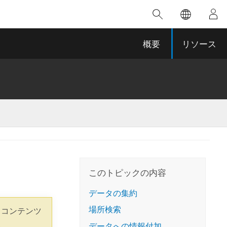
注目のトレーニング
注目の製品
注目のストーリー
注目
GIS について
イノベーションへの取り
組み
概要
リソース
合わせ
GIS とは
スのアクセ
の実践
人工知能 (AI)
地理学的アプローチ
ロケーション インテリ
ジェンス
 更
デジタル トランスフォ
空間データ サイエンス: 解析を進化さ
ArcGIS Pro の概要
マップがライフラインとなるとき
The
ーメーション
品、開発
せる
ArcGIS Pro は、Esri の世界をリードする
2024 年にブラジルで発生した歴史的な洪水
著: J
ー
デジタル ツイン
GIS デスクトップ アプリケーションであ
の際、GIS 技術を専門とする企業である
このインストラクター主導型のコースで
このトピックの内容
本書
ンド
り、マッピング、解析、データ管理に用い
Codex は、30 日間で 17 件の緊急洪水アプ
は、データのパターンや関係性を明らかに
かつ
られています。 技術がどのようなものかを
リケーションを構築し、重要な救助活動を
するために使用される空間統計技術を探索
データの集約
解決
確認したり、ハンズオンのインタラクティ
実現しました。
し、複雑な問題を解決する知見を引き出し
らか
ブ マップを試したり、製品の機能を調べた
場所検索
 コンテンツ
ます。
ストーリーを読む
り、無料トライアルを開始したりします。
本書
。
データへの情報付加