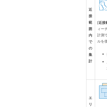
近
接
範
[近接
囲
ィー
内
計測
ルを
で
の
集
計
エ
リ