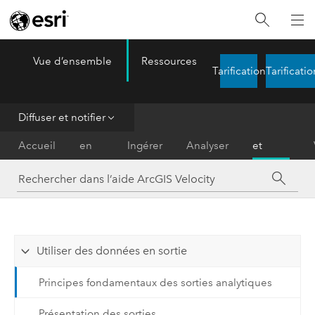
Vue d’ensemble
Ressources
ArcGIS Velocity
Tarification
Tarificatio
Menu
Diffuser et notifier
Prise
Diffuser
Accueil
en
Ingérer
Analyser
et
main
notifier
Utiliser des données en sortie
Principes fondamentaux des sorties analytiques
Présentation des sorties