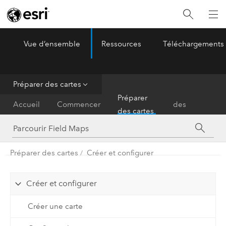
Vue d’ensemble
Ressources
Téléchargements
ArcGIS Field Maps
Menu
Préparer des cartes
Utiliser
Préparer
Accueil
Commencer
des
des cartes
cartes
Préparer des cartes
Créer et configurer
Créer et configurer
Créer une carte