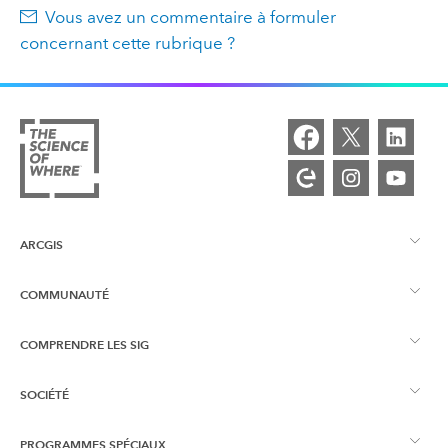
Vous avez un commentaire à formuler
concernant cette rubrique ?
ARCGIS
COMMUNAUTÉ
Vue d’ensemble d’ArcGIS
COMPRENDRE LES SIG
Esri Community
Cartographie
SOCIÉTÉ
Qu’est-ce qu’un SIG ?
Blog ArcGIS
ArcGIS Pro
PROGRAMMES SPÉCIAUX
À propos d’Esri