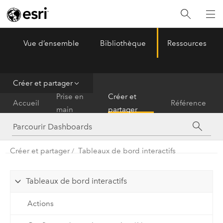
Vue d’ensemble
Bibliothèque
Ressources
ArcGIS Dashboards
Menu
Créer et partager
Prise en
Créer et
Accueil
Référence
main
partager
Créer et partager
Tableaux de bord interactifs
Tableaux de bord interactifs
Actions