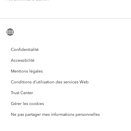
Intelligence géographique
Blog consacré aux secteurs d’activité
ArcGIS Enterprise
ArcGIS for Personal Use
Nous contacter
Formation
Recherche et tests utilisateur
ArcGIS Online
ArcGIS for Student Use
Français (French)
Carrières
ArcUser
Réseau des jeunes professionnels Esri
Technologie Developer
Protection de l’environnement
Ouverture
Confidentialité
ArcNews
Événements
ArcGIS Location Platform
Accessibilité
Réponse aux catastrophes
Partenaires
ArcWatch
Esri Store
Mentions légales
Enseignement
Conditions d’utilisation des services Web
Code de conduite professionnelle
Esri Press
Centre d’architecture ArcGIS
Trust Center
Organisations à but non lucratif
Initiatives en faveur de l’environnement et du développement durable
Vidéos Esri
Gérer les cookies
Égalité raciale
Ne pas partager mes informations personnelles
Plan du site
Dictionnaire SIG