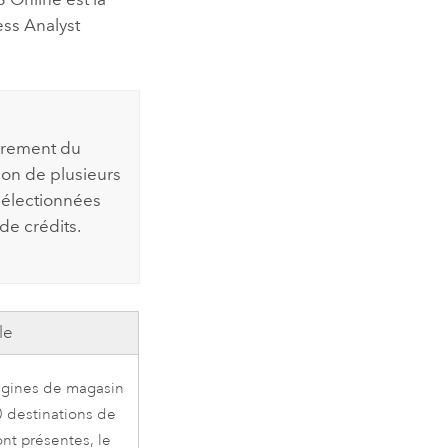
ss Analyst
èrement du
ion de plusieurs
 sélectionnées
 de crédits.
le
rigines de magasin
0 destinations de
ont présentes, le