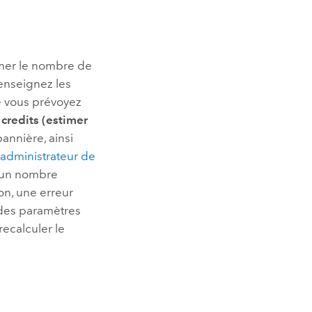
mer le nombre de
renseignez les
ue vous prévoyez
 credits (estimer
annière, ainsi
l’administrateur de
d’un nombre
ion, une erreur
n des paramètres
recalculer le