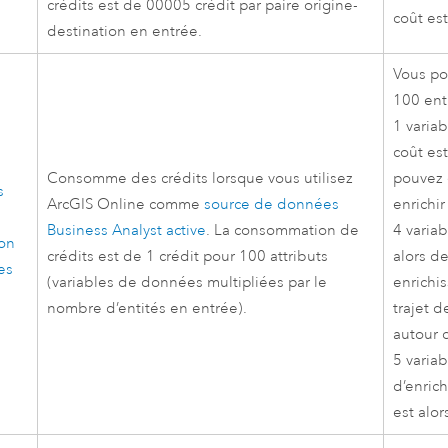
crédits est de 00005 crédit par paire origine-
coût est
destination en entrée.
Vous po
100 ent
1 variab
coût est
Consomme des crédits lorsque vous utilisez
pouvez
s
ArcGIS Online
comme
source de données
enrichir
Business Analyst
active
. La consommation de
4 variab
on
crédits est de 1 crédit pour 100 attributs
alors de
es
(variables de données multipliées par le
enrichi
nombre d’entités en entrée).
trajet 
autour 
5 variab
d’enric
est alor