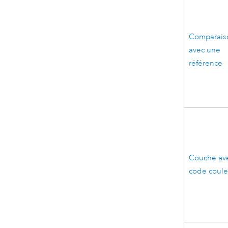
Comparais
avec une
référence
Couche av
code coule