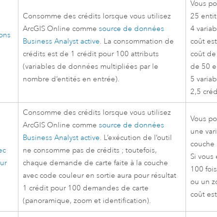
Vous po
Consomme des crédits lorsque vous utilisez
25 enti
ArcGIS Online
comme
source de données
4 variab
ons
Business Analyst
active
. La consommation de
coût est
crédits est de 1 crédit pour 100 attributs
coût de
(variables de données multipliées par le
de 50 e
nombre d’entités en entrée).
5 variab
2,5 créd
Consomme des crédits lorsque vous utilisez
Vous po
ArcGIS Online
comme
source de données
une var
Business Analyst
active
. L’exécution de l’outil
couche 
ec
ne consomme pas de crédits ; toutefois,
Si vous 
ur
chaque demande de carte faite à la couche
100 foi
avec code couleur en sortie aura pour résultat
ou un zo
1 crédit pour 100 demandes de carte
coût est
(panoramique, zoom et identification).