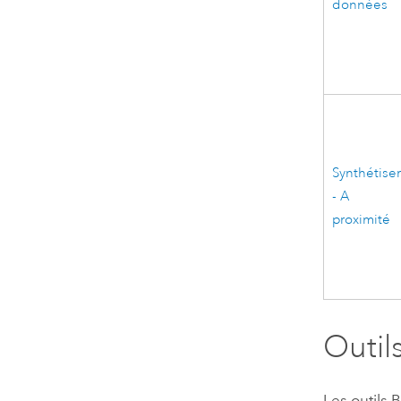
données
Synthétise
- A
proximité
Outil
Les outils
B