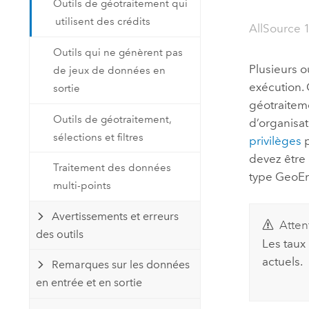
Outils de géotraitement qui
Ressources naturelles
utilisent des crédits
Technologie Developer
AllSource 
Créer des applications de
Outils qui ne génèrent pas
cartographie et d’analyse spatiale
Tous les secteurs d’activité
Plusieurs 
de jeux de données en
exécution. 
sortie
géotraitem
Tous les produits
Outils de géotraitement,
d’organisa
sélections et filtres
privilèges
p
devez être
Traitement des données
type GeoEn
multi-points
Avertissements et erreurs
Atten
des outils
Les taux
actuels.
Remarques sur les données
en entrée et en sortie