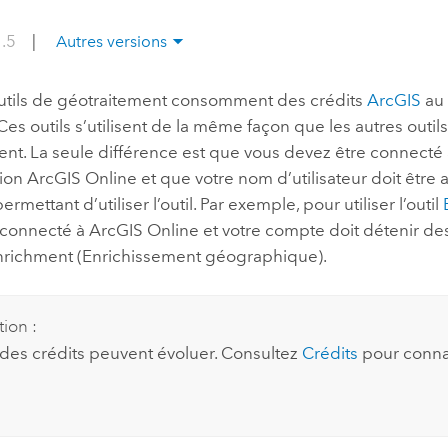
professionnels et
perspectiv
1.5
|
Autres versions
technologiques
tendances
l’univers
outils de géotraitement consomment des crédits
ArcGIS
au 
géospatia
Ces outils s’utilisent de la même façon que les autres outil
ent. La seule différence est que vous devez être connect
Tous les récits
tion
ArcGIS Online
et que votre nom d’utilisateur doit être 
ermettant d’utiliser l’outil. Par exemple, pour utiliser l’outil
 connecté à
ArcGIS Online
et votre compte doit détenir de
richment (Enrichissement géographique).
tion :
 des crédits peuvent évoluer. Consultez
Crédits
pour connaî