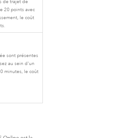
 de trajet de
e 20 points avec
issement, le coût
ts.
rée sont présentes
sez au sein d'un
0 minutes, le coût
S Online
est la