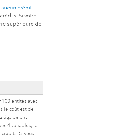
s
aucun crédit
.
rédits. Si votre
ière supérieure de
r 100 entités avec
as le coût est de
ez également
vec 4 variables, le
 crédits. Si vous