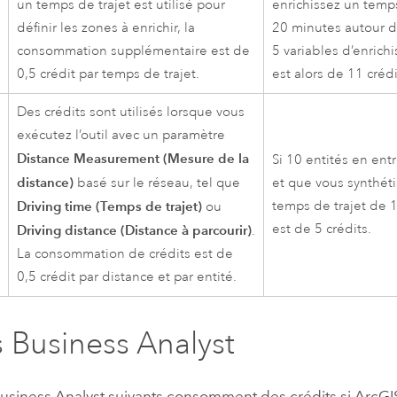
un temps de trajet est utilisé pour
enrichissez un temps
définir les zones à enrichir, la
20 minutes autour d
consommation supplémentaire est de
5 variables d’enrich
0,5 crédit par temps de trajet.
est alors de 11 crédi
Des crédits sont utilisés lorsque vous
exécutez l’outil avec un paramètre
Distance Measurement (Mesure de la
Si 10 entités en ent
r
distance)
basé sur le réseau, tel que
et que vous synthéti
Driving time (Temps de trajet)
temps de trajet de 1
ou
est de 5 crédits.
Driving distance (Distance à parcourir)
.
La consommation de crédits est de
0,5 crédit par distance et par entité.
s
Business Analyst
usiness Analyst
suivants consomment des crédits si
ArcGI