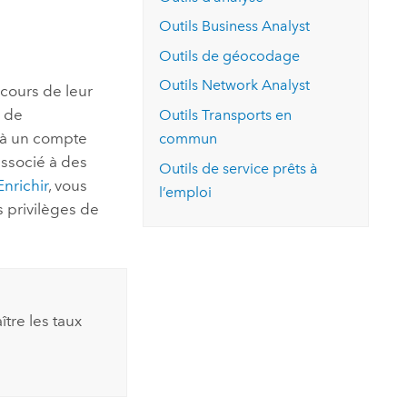
essai gratuit.
Lire le récit
Explorer ce cours
es et
Outils
Business Analyst
Découvrir ArcGIS Pro
 de
Outils de géocodage
Outils
Network Analyst
cours de leur
l
s de
Outils Transports en
é à un compte
commun
associé à des
Outils de service prêts à
Enrichir
, vous
l’emploi
s privilèges de
tre les taux