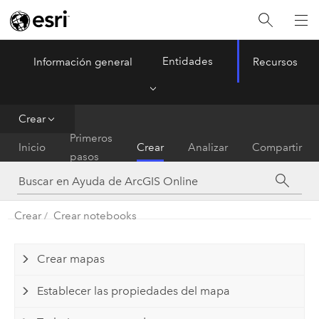
Entidades
Información general
Recursos
ArcGIS Online
Menu
Crear
Primeros
Inicio
Crear
Analizar
Compartir
pasos
Crear
Crear notebooks
Crear mapas
Establecer las propiedades del mapa