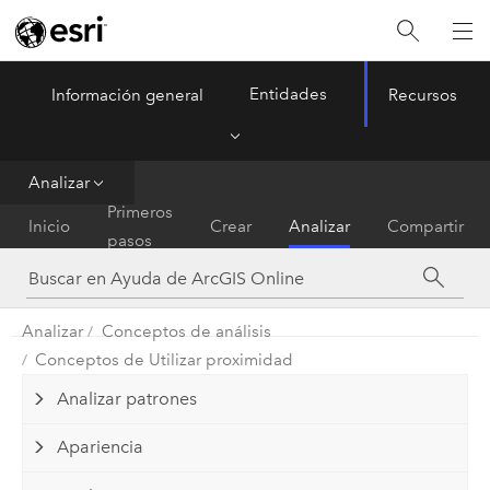
Entidades
Información general
Recursos
ArcGIS Online
Menu
Analizar
Primeros
Inicio
Crear
Analizar
Compartir
pasos
Analizar
Conceptos de análisis
Conceptos de Utilizar proximidad
Analizar patrones
Apariencia