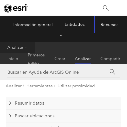
Entidades
Información general
Recursos
ArcGIS Online
Menu
Analizar
Primeros
Inicio
Crear
Analizar
Compartir
pasos
Analizar
Herramientas
Utilizar proximidad
Resumir datos
Buscar ubicaciones