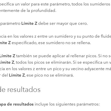
pecifica un valor para este parámetro, todos los sumideros 
ntemente de la profundidad.
l parámetro
Límite Z
debe ser mayor que cero.
encia en los valores z entre un sumidero y su punto de flui
mite Z
especificado, ese sumidero no se rellena.
Límite Z
también se puede aplicar al rellenar picos. Si no 
Límite Z
, todos los picos se eliminarán. Si se especifica un 
ncia en los valores z entre un pico y su vecino adyacente m
r del
Límite Z
, ese pico no se eliminará.
e resultados
apa de resultados
incluye los siguientes parámetros: