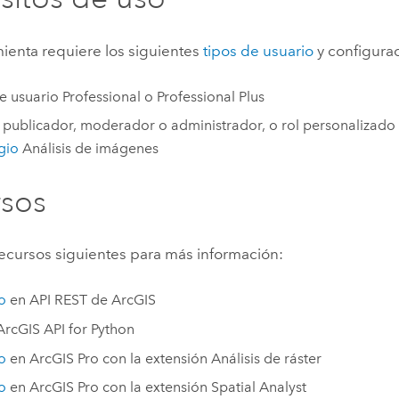
ienta requiere los siguientes
tipos de usuario
y configura
e usuario
Professional
o
Professional Plus
 publicador, moderador o administrador, o rol personalizado 
egio
Análisis de imágenes
rsos
 recursos siguientes para más información:
o
en
API REST de ArcGIS
ArcGIS API for Python
o
en
ArcGIS Pro
con la extensión
Análisis de ráster
o
en
ArcGIS Pro
con la extensión
Spatial Analyst