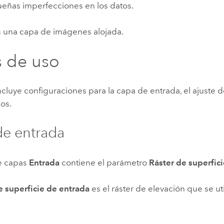
ueñas imperfecciones en los datos.
Explorar la gestión de infrae
Todas las historias
es una capa de imágenes alojada.
 de uso
incluye configuraciones para la capa de entrada, el ajuste de
os.
e entrada
e capas
Entrada
contiene el parámetro
Ráster de superfic
e superficie de entrada
es el ráster de elevación que se uti