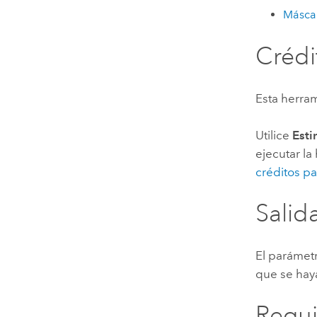
Másca
Crédi
Esta herra
Utilice
Esti
ejecutar la
créditos pa
Salid
El parámet
que se hay
Requi