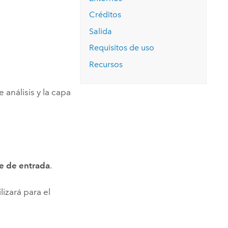
Explorar el curso
structuras
Explorar ArcGIS Pro
Leer la historia
Créditos
Salida
Requisitos de uso
Recursos
 análisis y la capa
ie de entrada
.
lizará para el