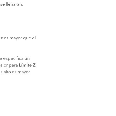
se llenarán,
dez es mayor que el
se especifica un
valor para
Límite Z
ás alto es mayor