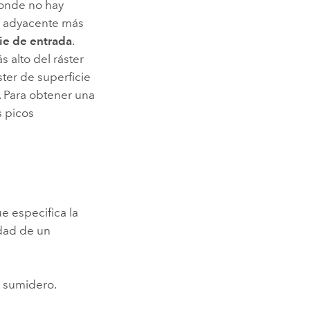
donde no hay
a adyacente más
cie de entrada
.
 alto del ráster
ster de superficie
. Para obtener una
s picos
ue especifica la
idad de un
n sumidero.