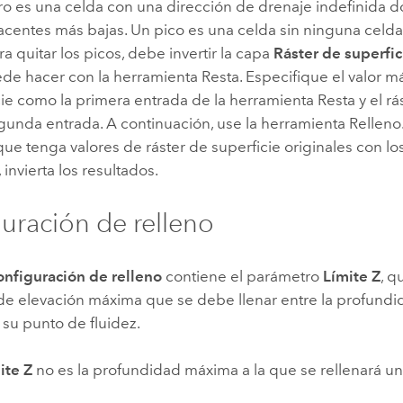
o es una celda con una dirección de drenaje indefinida 
acentes más bajas. Un pico es una celda sin ninguna celd
ra quitar los picos, debe invertir la capa
Ráster de superfi
de hacer con la herramienta Resta. Especifique el valor más
ie como la primera entrada de la herramienta Resta y el rá
gunda entrada. A continuación, use la herramienta Relleno
que tenga valores de ráster de superficie originales con lo
 invierta los resultados.
uración de relleno
nfiguración de relleno
contiene el parámetro
Límite Z
, q
 de elevación máxima que se debe llenar entre la profund
su punto de fluidez.
ite Z
no es la profundidad máxima a la que se rellenará u