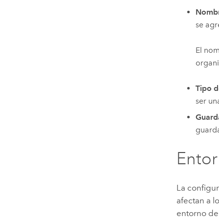
Nombre
se agr
El nom
organi
Tipo d
ser un
Guarda
guarda
Ento
La configu
afectan a l
entorno de