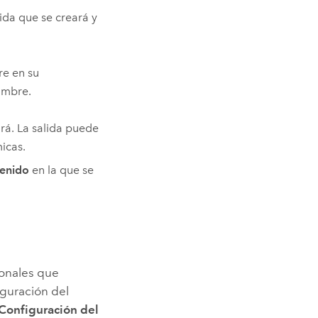
ida que se creará y
re en su
nombre.
ará. La salida puede
icas.
tenido
en la que se
ionales que
iguración del
Configuración del