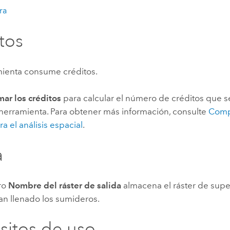
ra
tos
mienta consume créditos.
mar los créditos
para calcular el número de créditos que s
 herramienta.
Para obtener más información, consulte
Comp
ra el análisis espacial
.
a
ro
Nombre del ráster de salida
almacena el ráster de supe
an llenado los sumideros.
sitos de uso