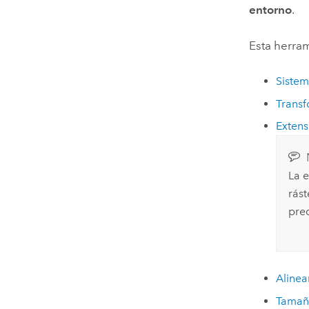
entorno
.
Esta herram
Sistem
Transf
Extens
La 
rást
pred
Alinea
Tamañ