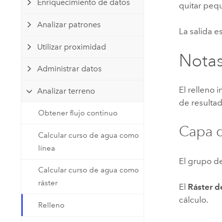
Enriquecimiento de datos
quitar peq
Recursos Naturales
Tecnología para desarrolladores
Analizar patrones
Crear aplicaciones de
La salida 
representación cartográfica y
Todos los sectores
Utilizar proximidad
análisis espacial
Notas
Administrar datos
El relleno 
Todos los productos
Analizar terreno
de resultad
Obtener flujo continuo
Capa d
Calcular curso de agua como
línea
El grupo d
Calcular curso de agua como
ráster
El
Ráster d
cálculo.
Relleno