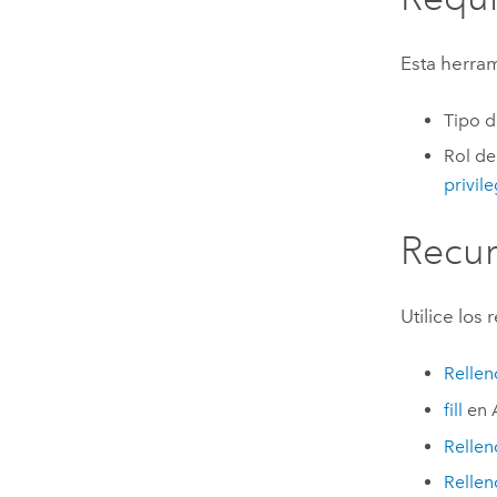
Esta herram
Tipo d
Rol de
privil
Recu
Utilice los
Rellen
fill
en
Rellen
Rellen