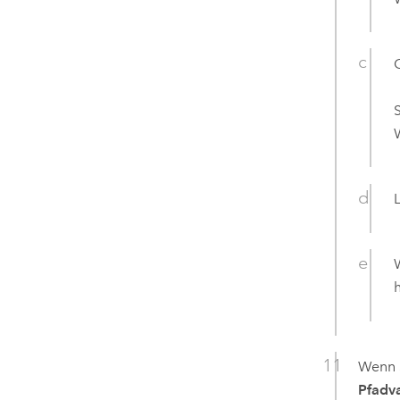
Wenn S
Pfadv