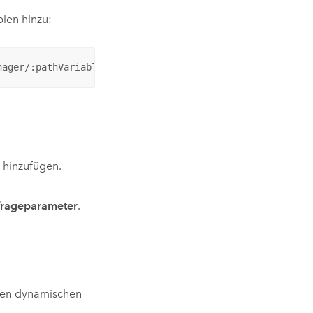
blen hinzu:
nager/:pathVariable/
 hinzufügen.
rageparameter
.
en dynamischen