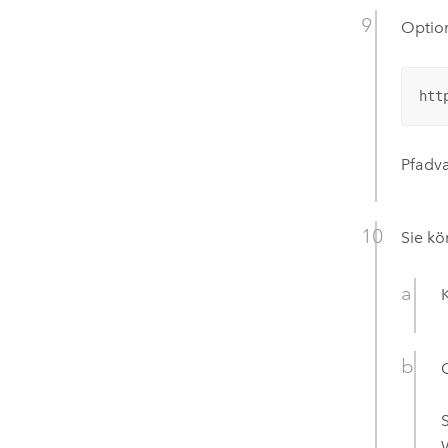
Option
htt
Pfadv
Sie k