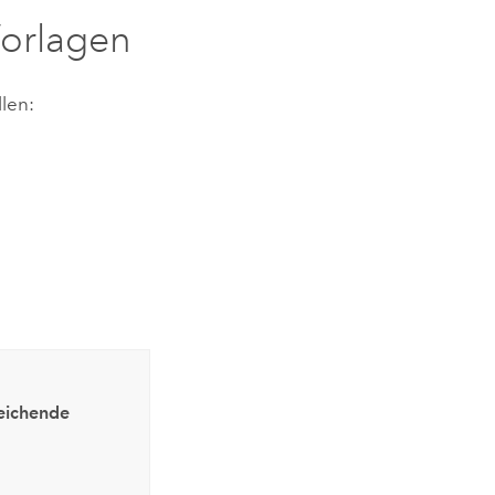
Vorlagen
len:
eichende