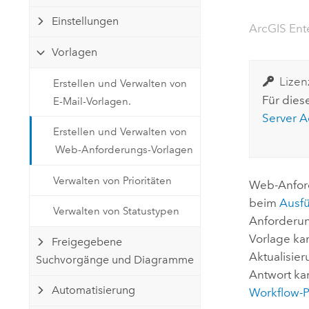
Natürliche Ressourcen
Einstellungen
Developer-Technologie
ArcGIS Ent
Erstellen Sie Anwendungen für
Vorlagen
die Kartenerstellung und
Alle Branchen
räumliche Analyse
Lizen
Erstellen und Verwalten von
Für diese
E-Mail-Vorlagen.
Server 
Alle Produkte
Erstellen und Verwalten von
Web-Anforderungs-Vorlagen
Verwalten von Prioritäten
Web-Anford
beim
Ausfü
Verwalten von Statustypen
Anforderu
Vorlage kan
Freigegebene
Aktualisier
Suchvorgänge und Diagramme
Antwort ka
Automatisierung
Workflow-