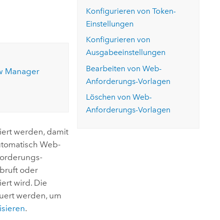
ungen.
aktivieren Sie eine kostenfreie Testversion.
Die Story lesen
Konfigurieren von Token-
Den Kurs erkunden
tionen
rukturmanagement erkunden
ArcGIS Pro erkunden
Einstellungen
Konfigurieren von
Ausgabeeinstellungen
Bearbeiten von Web-
w Manager
Anforderungs-Vorlagen
Löschen von Web-
Anforderungs-Vorlagen
iert werden, damit
utomatisch Web-
orderungs-
bruft oder
ert wird. Die
uert werden, um
isieren
.