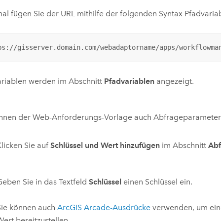
al fügen Sie der URL mithilfe der folgenden Syntax Pfadvaria
ps://gisserver.domain.com/webadaptorname/apps/workflowma
ariablen werden im Abschnitt
Pfadvariablen
angezeigt.
önnen der Web-Anforderungs-Vorlage auch Abfrageparameter
Klicken Sie auf
Schlüssel und Wert hinzufügen
im Abschnitt
Abf
Geben Sie in das Textfeld
Schlüssel
einen Schlüssel ein.
Sie können auch
ArcGIS Arcade
-Ausdrücke
verwenden, um ein
Wert bereitzustellen.