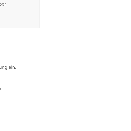
ber
ng ein.
en