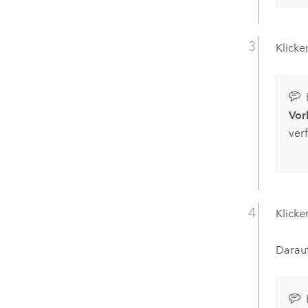
Klicke
Vor
ver
Klicke
Darauf