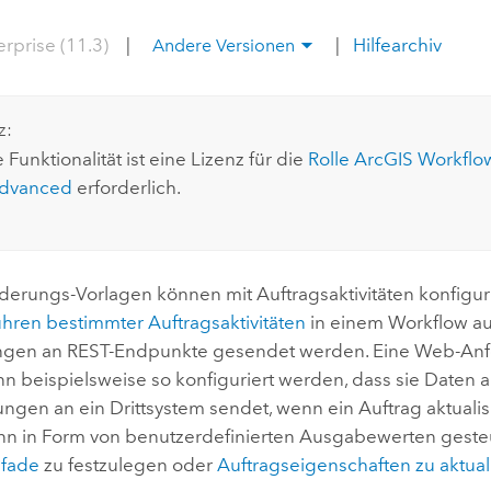
Umgeb
Geoinforma
erprise (11.3)
|
|
Hilfearchiv
Infrast
Andere Versionen
Alle Storys
z:
 Funktionalität ist eine Lizenz für die
Rolle
ArcGIS Workflo
Advanced
erforderlich.
erungs-Vorlagen können mit Auftragsaktivitäten konfigur
hren bestimmter Auftragsaktivitäten
in einem Workflow a
ngen an REST-Endpunkte gesendet werden. Eine Web-Anf
n beispielsweise so konfiguriert werden, dass sie Daten a
ungen an ein Drittsystem sendet, wenn ein Auftrag aktualisi
nn in Form von benutzerdefinierten Ausgabewerten geste
Pfade
zu festzulegen oder
Auftragseigenschaften zu aktual