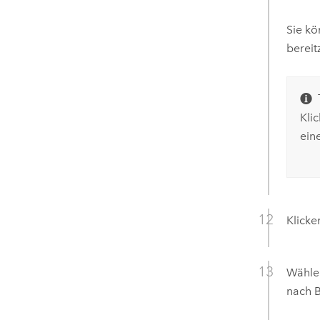
Sie k
bereit
Kli
ein
Klicke
Wählen
nach B