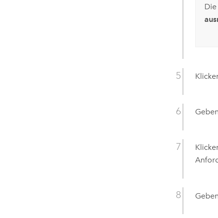
Die
aus
Klicke
Geben 
Klicke
Anfor
Geben 