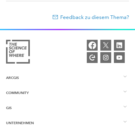
Feedback zu diesem Thema?
ARCGIS
COMMUNITY
ArcGIS – Überblick
GIS
Esri Community
Kartenerstellung
UNTERNEHMEN
Was ist GIS?
ArcGIS Blog
ArcGIS Pro