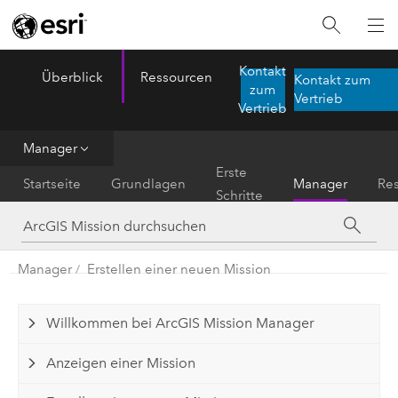
Kontakt
Überblick
Ressourcen
Kontakt zum
ArcGIS Mission
zum
Menu
Vertrieb
Vertrieb
Manager
Erste
Startseite
Grundlagen
Manager
Re
Schritte
Manager
Erstellen einer neuen Mission
Willkommen bei ArcGIS Mission Manager
Anzeigen einer Mission