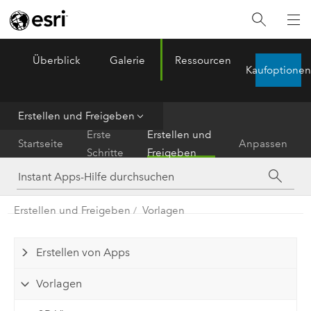
Überblick
Galerie
Ressourcen
ArcGIS Instant Apps
Kaufoptionen
Menu
Erstellen und Freigeben
Erste
Erstellen und
Startseite
Anpassen
Schritte
Freigeben
Erstellen und Freigeben
Vorlagen
Erstellen von Apps
Vorlagen