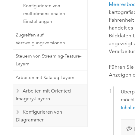
Meeresbod
Konfigurieren von
kartografis
multidimensionalen
Fahrenheit 
Einstellungen
handelt es
Zugreifen auf
Bilddaten-
Verzweigungsversionen
angezeigt 
Verarbeitu
Steuern von Streaming-Feature-
Layern
Führen Sie
Anzeigen e
Arbeiten mit Katalog-Layern
Arbeiten mit Oriented
Überpr
Imagery-Layern
möcht
Inhalt
Konfigurieren von
Diagrammen