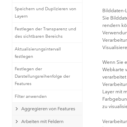
Natürliche Ressourcen
Speichern und Duplizieren von
Developer-Technologie
Bilddaten-
Layern
Erstellen Sie Anwendungen für
Sie Bilddat
die Kartenerstellung und
rendern kö
Alle Branchen
Festlegen der Transparenz und
räumliche Analyse
Verwendung
des sichtbaren Bereichs
Verarbeitu
Visualisie
Aktualisierungsintervall
Alle Produkte
festlegen
Wenn Sie e
Festlegen der
Webkarte v
Darstellungsreihenfolge der
verarbeite
Features
Verarbeitun
Layer mit 
Filter anwenden
Farbgebun
zu visualisi
Aggregieren von Features
Verarbeitu
Arbeiten mit Feldern