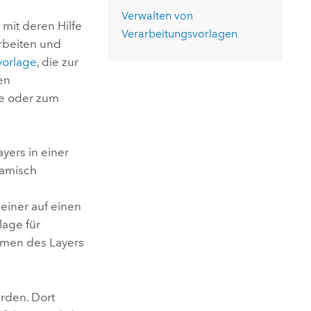
ungen.
aktivieren Sie eine kostenfreie Testversion.
Die Story lesen
Verwalten von
Den Kurs erkunden
tionen
mit deren Hilfe
rukturmanagement erkunden
ArcGIS Pro erkunden
Verarbeitungsvorlagen
arbeiten und
vorlage
, die zur
en
se oder zum
yers in einer
namisch
 einer auf einen
lage für
men des Layers
erden. Dort