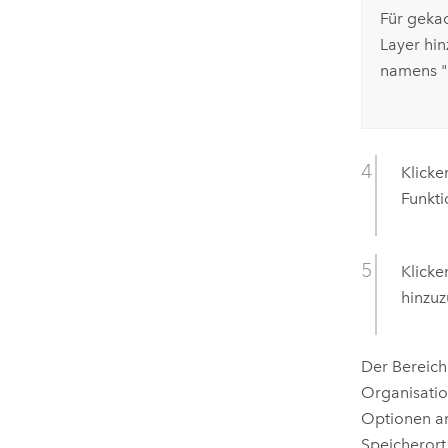
Für geka
Layer hin
namens "
Klicke
Funkti
Klicke
hinzuz
Der Bereic
Organisatio
Optionen an
Speicherort 