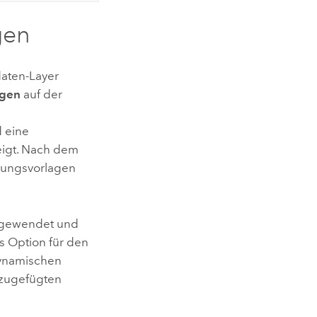
gen
daten-Layer
agen
auf der
 eine
eigt. Nach dem
itungsvorlagen
angewendet und
s Option für den
dynamischen
nzugefügten