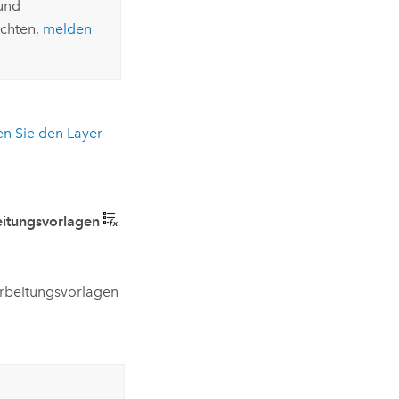
und
öchten,
melden
en Sie den Layer
eitungsvorlagen
arbeitungsvorlagen