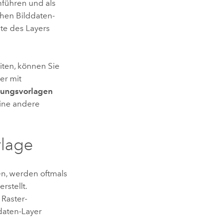
nführen und als
chen Bilddaten-
te des Layers
iten, können Sie
er mit
tungsvorlagen
eine andere
rlage
en, werden oftmals
rstellt.
 Raster-
daten-Layer