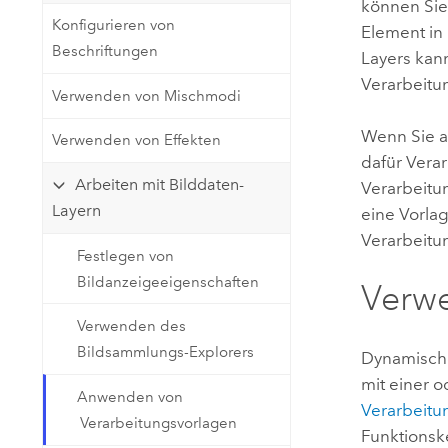
können Sie
Konfigurieren von
Element in
Beschriftungen
Layers kan
Verarbeitu
Verwenden von Mischmodi
Wenn Sie a
Verwenden von Effekten
dafür Vera
Arbeiten mit Bilddaten-
Verarbeitu
Layern
eine Vorla
Verarbeitu
Festlegen von
Bildanzeigeeigenschaften
Verwe
Verwenden des
Bildsammlungs-Explorers
Dynamische
mit einer o
Anwenden von
Verarbeitu
Verarbeitungsvorlagen
Funktionsk