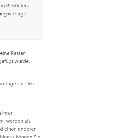
um Bilddaten-
tungsvorlage
 eine Raster-
gefügt wurde.
orlage zur Liste
n Ihrer
en, werden als
nd einen anderen
hinaus können Sie