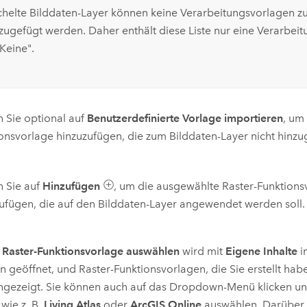
chelte Bilddaten-Layer können keine Verarbeitungsvorlagen z
zugefügt werden. Daher enthält diese Liste nur eine Verarbei
Keine".
n Sie optional auf
Benutzerdefinierte Vorlage importieren
, um
onsvorlage hinzuzufügen, die zum Bilddaten-Layer nicht hinzu
n Sie auf
Hinzufügen
, um die ausgewählte Raster-Funktionsv
ufügen, die auf den Bilddaten-Layer angewendet werden soll.
h
Raster-Funktionsvorlage auswählen
wird mit
Eigene Inhalte
i
n geöffnet, und Raster-Funktionsvorlagen, die Sie erstellt hab
gezeigt. Sie können auch auf das Dropdown-Menü klicken u
wie z. B.
Living Atlas
oder
ArcGIS Online
auswählen. Darüber 