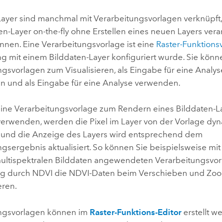
Umgeb
Geoinforma
Layer sind manchmal mit Verarbeitungsvorlagen verknüpft, 
Infrast
en-Layer on-the-fly ohne Erstellen eines neuen Layers ver
nnen. Eine Verarbeitungsvorlage ist eine
Raster-Funktions
Alle Storys
 mit einem Bilddaten-Layer konfiguriert wurde. Sie könn
ngsvorlagen zum Visualisieren, als Eingabe für eine Analy
ren und als Eingabe für eine Analyse verwenden.
ine Verarbeitungsvorlage zum Rendern eines Bilddaten-La
erwenden, werden die Pixel im Layer von der Vorlage dy
t und die Anzeige des Layers wird entsprechend dem
gsergebnis aktualisiert. So können Sie beispielsweise mit
multispektralen Bilddaten angewendeten Verarbeitungsvor
g durch NDVI die NDVI-Daten beim Verschieben und Zoo
eren.
ngsvorlagen können im
Raster-Funktions-Editor
erstellt w