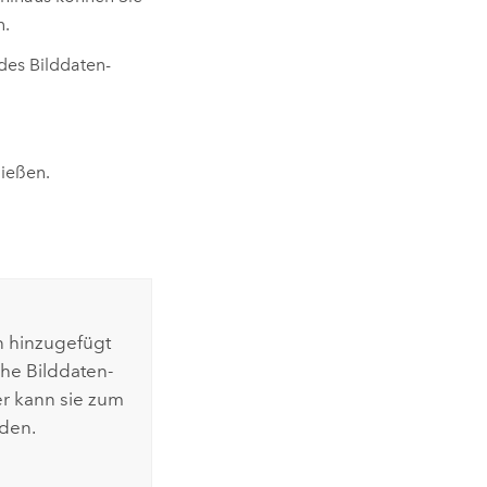
n.
des Bilddaten-
ließen.
n hinzugefügt
he Bilddaten-
r kann sie zum
rden.