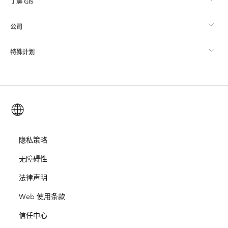
了解 GIS
Esri 社区
制图
公司
什么是 GIS？
ArcGIS 博客
ArcGIS Pro
特殊计划
关于 Esri
位置智能
行业博客
ArcGIS Enterprise
ArcGIS for Personal Use
联系我们
培训
用户研究和测试
ArcGIS Online
ArcGIS for Student Use
简体中文 (Simplified Chinese)
招贤纳士
ArcUser
Esri 年轻专家关系网
开发者技术
保护
开放视野
隐私策略
ArcNews
活动
ArcGIS Location Platform
无障碍性
灾难响应
合作伙伴
ArcWatch
Esri Store
法律声明
教育
Web 使用条款
业务行为准则
Esri Press
ArcGIS Architecture Center
信任中心
非营利机构
环境与可持续发展倡议
Esri 视频