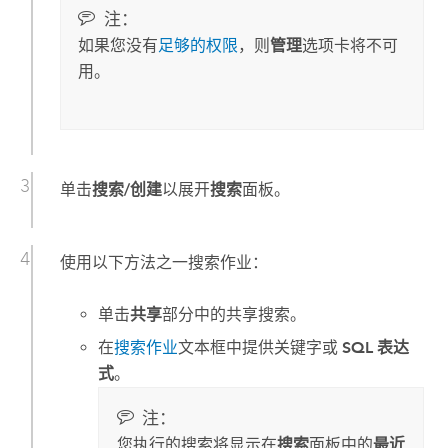
注：
如果您没有
足够的权限
，则
管理
选项卡将不可
用。
单击
搜索/创建
以展开
搜索
面板。
使用以下方法之一搜索作业：
单击
共享
部分中的共享搜索。
在
搜索作业
文本框中提供关键字或
SQL 表达
式
。
注：
您执行的搜索将显示在
搜索
面板中的
最近