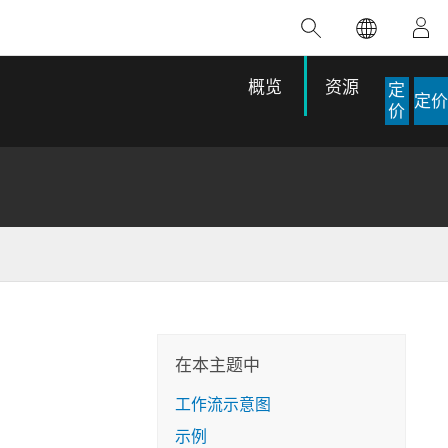
精选产品
专题培训
精选故事
推荐书籍
致力于创新
概览
资源
定
定价
人工智能
价
位置智能
数字化转换
数字孪生体
了解 ArcGIS Pro
空间数据科学：提升分析能力
当地图成为关键时刻的救命稻草
位置的力量
ArcGIS Pro 是 Esri 出品的全球领先的 GIS 桌
在这门导师授课式课程中，我们将探索如何
在巴西 2024 年遭遇历史性大洪水期间，专门
作者：Jack Dangermond
面应用程序，适用于制图、分析和数据管
运用空间统计技术来发现数据中的规律与关
从事 GIS 技术的 Codex 公司在 30 天内打造
这本书带领读者踏上一
理。 了解这项技术的实际效果，亲身体验交
联，并产出能解决复杂问题的深刻见解。
了 17 个应急洪水应用程序，为关键的救援行
旅程，深入探索现代地
在本主题中
互式地图，探索产品功能，或者直接开始免
动提供了有力支持。
探索课程
其应对全球重大挑战的
费试用。
工作流示意图
阅读故事
转至书籍详情
探索 ArcGIS Pro
示例