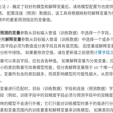
方法 2 - 确定了较好的模型和解释变量后，请将模型配置为也提
据。 配置连接（预测）数据后，该工具将根据映射的解释变量为
据中的要素预测指定的变量值。
预测的变量
参数从目标输入管道（训练数据）中选择一个字段，
使用
解释变量
参数从目标输入管道（训练数据）中选择一个或多
这些字段必须为数值或分类字段且具有值范围。 因变量或解释变
分析中排除。 如果要修改空值，请在更新值之前使用
计算字段
量可以来自字段，应包含各种值。 如果解释变量为分类变量，
小的类别数量可改善模型性能，但分类解释变量限于 60 个唯一
，变量所包含的类别越多，则其影响模型的可能性越大，从而导
。
变量进行匹配时，目标（训练数据）字段和连接（预测数据）字
段（例如，训练字段中的双精度字段必须与预测字段中的双精度
林的模型不会进行外推；它们只能对训练模型时基于的值进行分
素和变量范围内的训练要素和解释变量来训练模型。 如果类别