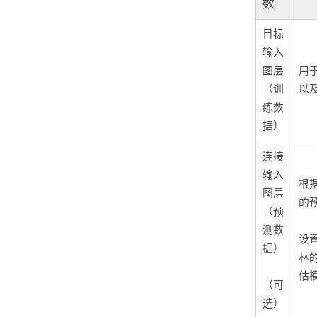
数
目标
输入
图层
用
（训
以
练数
据）
连接
输入
根
图层
的
（预
测数
设
据）
林
估
（可
选）