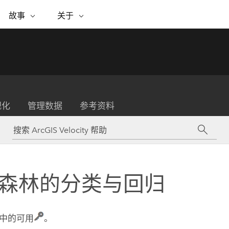
专题倡议
故事
关于
ESRI 故事
关于 ESRI
自助服务
购买 ARCGIS
联系我们
关于 GIS
WhereNext Magazine
关于 Esri
地理空间卓越之旅
ArcUser
用户类型
联系支持部门
什么是 GIS？
间上查看和了解数据
高管级新闻和见解
面向 ArcGIS 用户的实用技术
基于角色的 ArcGIS 访问权限
Esri 计划和倡议
Esri 社区
地理方法
资源
Esri 博客
Esri Store
活动
ArcGIS 博客
置引入分析
现实世界的全球 GIS 创新
ArcNews
Esri 的 ArcGIS 产品
视化
管理数据
参考资料
行业新闻和 ArcGIS 更新
合作伙伴
文档
管理
Esri 和 The Science of Where 播
如何购买
、编辑和共享空间数据
客
ArcWatch
Esri 产品、合作伙伴产品和开发
招贤纳士
My Esri
基础设施管理
商业和技术领导者之声
地理空间新闻、观点和趋势
人员订阅
使用 GIS 创建现代化、有弹性且可持续发展
媒体与分析师关系
的未来。 规划和运营的地理方法有助于领导
有功能
森林的分类与回归
者了解基础设施工程与周围环境的关系。
所有故事
探索基础设施管理
联系我们
中的可用
。