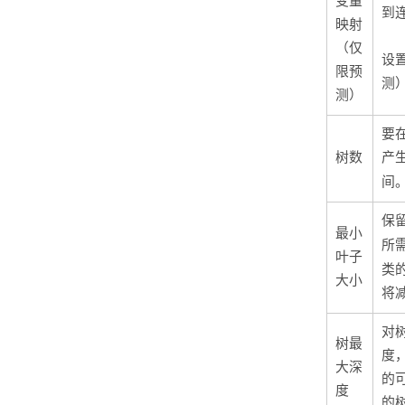
变量
到
映射
（仅
设
限预
测
测）
要
树数
产
间
保
最小
所
叶子
类
大小
将
对
树最
度
大深
的
度
的