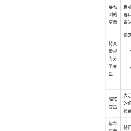
要预
目
测的
要
变量
置
指
将变
量视
为分
类变
量
表
解释
的
变量
被
解释
将