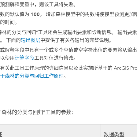
预测解释变量中，则该工具将失败。
参数的默认值为
100
。 增加森林模型中的树数将使模型预测更加
的时间。
森林的分类与回归”工具还会生成输出要素和诊断信息。 输出要
。 下面的
输出图层
中提供了有关各输出的完整说明。
或解释字段中具有一个或多个空值或空字符串值的要素将从输出
以使用
计算字段
工具对值进行修改。
解有关此工具工作原理的详细信息以及此实施所基于的
ArcGIS Pr
于森林的分类与回归工作原理
。
于森林的分类与回归”工具的参数：
述
数据类型