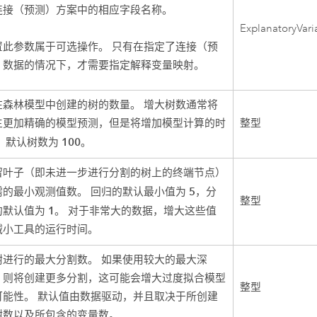
连接（预测）方案中的相应字段名称。
ExplanatoryVar
置此参数属于可选操作。 只有在指定了连接（预
）数据的情况下，才需要指定解释变量映射。
在森林模型中创建的树的数量。 增大树数通常将
生更加精确的模型预测，但是将增加模型计算的时
整型
100
。 默认树数为
。
留叶子（即未进一步进行分割的树上的终端节点）
5
需的最小观测值数。 回归的默认最小值为
，分
整型
1
的默认值为
。 对于非常大的数据，增大这些值
减小工具的运行时间。
树进行的最大分割数。 如果使用较大的最大深
，则将创建更多分割，这可能会增大过度拟合模型
整型
可能性。 默认值由数据驱动，并且取决于所创建
树数以及所包含的变量数。