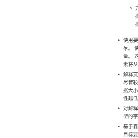
使用
要
象。 
量。 
素将从
解释变
尽管较
据大小
性越低
对解释
型的字
基于森
目标要