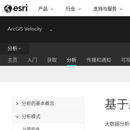
产品
行业
支持与服务
ARCGIS
行业
支持与服务
功能
ArcGIS Velocity
ArcGIS 概览
建筑、工程和建
专业服务
非营利机构
制图
Menu
Esri 企业级地理空间平台
造
从空
技术支持
公共安全
分析
ArcGIS Online
商业
分析
培训
自然科学
完整的 SaaS 制图平台
将位
主页
入门
获取
分析
传播和通知
可
保护
州和地方政府
ArcGIS Pro
数据
教育
世界领先的 GIS 软件
集成
可持续发展
能源公用事业
ArcGIS Enterprise
电信
用于 GIS 和制图的基础系统
所
设施点管理
基于
交通运输
分析的基本概念
开发者技术
卫生与公共服务
水
分析模式
构建制图和空间分析应用程序
国家政府
大数据分析
计算密度