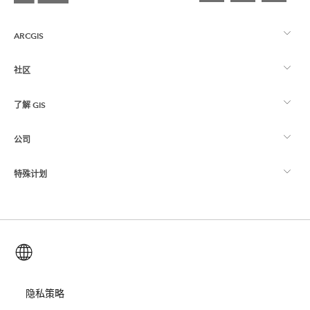
ARCGIS
社区
ArcGIS 概览
了解 GIS
Esri 社区
制图
公司
什么是 GIS？
ArcGIS 博客
ArcGIS Pro
特殊计划
关于 Esri
位置智能
行业博客
ArcGIS Enterprise
ArcGIS for Personal Use
联系我们
培训
用户研究和测试
ArcGIS Online
ArcGIS for Student Use
简体中文 (Simplified Chinese)
招贤纳士
ArcUser
Esri 年轻专家关系网
开发者技术
保护
开放视野
隐私策略
ArcNews
活动
ArcGIS Location Platform