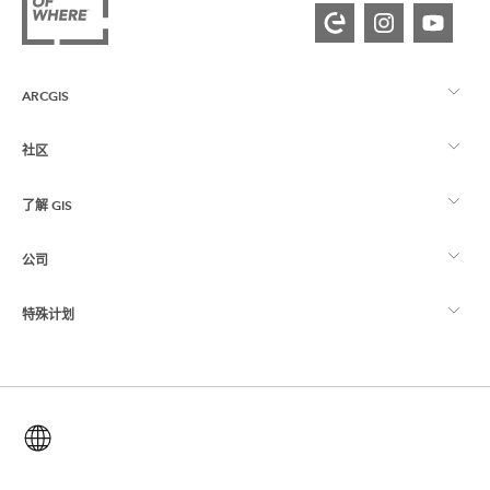
ARCGIS
社区
ArcGIS 概览
了解 GIS
Esri 社区
制图
公司
什么是 GIS？
ArcGIS 博客
ArcGIS Pro
特殊计划
关于 Esri
位置智能
行业博客
ArcGIS Enterprise
ArcGIS for Personal Use
联系我们
培训
用户研究和测试
ArcGIS Online
ArcGIS for Student Use
简体中文 (Simplified Chinese)
招贤纳士
ArcUser
Esri 年轻专家关系网
开发者技术