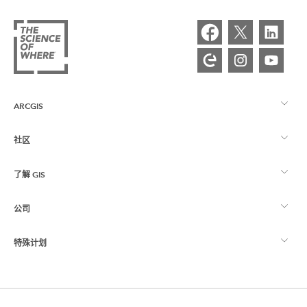
ARCGIS
社区
ArcGIS 概览
了解 GIS
Esri 社区
制图
公司
什么是 GIS？
ArcGIS 博客
ArcGIS Pro
特殊计划
关于 Esri
位置智能
行业博客
ArcGIS Enterprise
ArcGIS for Personal Use
联系我们
培训
用户研究和测试
ArcGIS Online