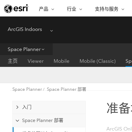
产品
行业
支持与服务
ARCGIS
行业
支持与服务
功能
ArcGIS Indoors
ArcGIS 概览
建筑、工程和建
专业服务
非营利机构
制图
Menu
Esri 企业级地理空间平台
造
从空
技术支持
公共安全
Space Planner
ArcGIS Online
商业
分析
培训
自然科学
完整的 SaaS 制图平台
将位
主页
Viewer
Mobile
Mobile (Classic)
Sp
保护
州和地方政府
ArcGIS Pro
数据
教育
世界领先的 GIS 软件
集成
可持续发展
能源公用事业
Space Planner
Space Planner 部署
ArcGIS Enterprise
电信
用于 GIS 和制图的基础系统
所
设施点管理
准备地
交通运输
入门
开发者技术
卫生与公共服务
水
构建制图和空间分析应用程序
Space Planner 部署
国家政府
ArcGIS On