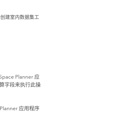
过
创建室内数据集
工
Space Planner
应
算字段来执行此操
Planner
应用程序