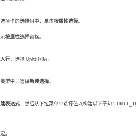
图
选项卡的
选择
组中，单击
按属性选择
。
显示
按属性选择
窗格。
输入行
，选择 Units 图层。
择类型
中，选择
新建选择
。
新建表达式
，然后从下拉菜单中选择值以构建以下子句：
UNIT_I
。
确定
。