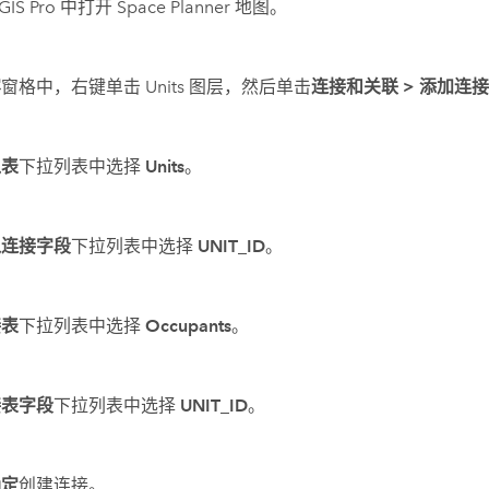
GIS Pro
中打开
Space Planner
地图。
容
窗格中，右键单击 Units 图层，然后单击
连接和关联
>
添加连
入表
下拉列表中选择
Units
。
入连接字段
下拉列表中选择
UNIT_ID
。
接表
下拉列表中选择
Occupants
。
接表字段
下拉列表中选择
UNIT_ID
。
确定
创建连接。