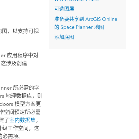
可选图层
准备要共享到
ArcGIS Online
的
Space Planner
地图
 地图，以支持可视
添加底图
ner
应用程序中对
 这涉及创建
anner
所必需的字
rs
地理数据库，则
ndoors
模型方案更
作空间预定所必需
建了
室内数据集
，
升级工作空间，这
的必需项。