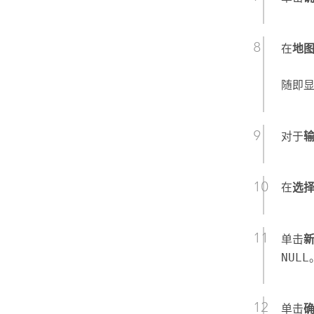
在
地
随即
对于
在
选
单击
NULL
单击