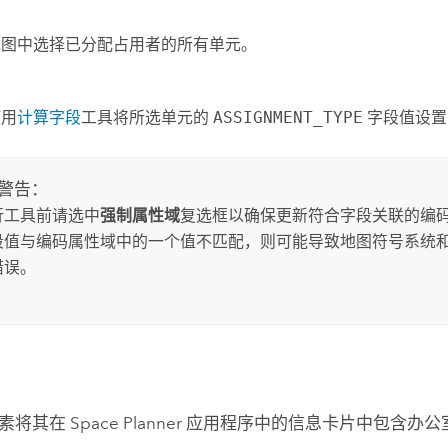
地图中选择已分配占用者的所有单元。
使用
计算字段
工具将所选单元的
ASSIGNMENT_TYPE
字段值设
警告：
行工具前请选中
强制属性域
复选框以确保更新符合字段关联的编码
段值与编码属性域中的一个值不匹配，则可能导致地图符号系统
错误。
要素将其在
Space Planner
应用程序中的信息卡片中包含办公