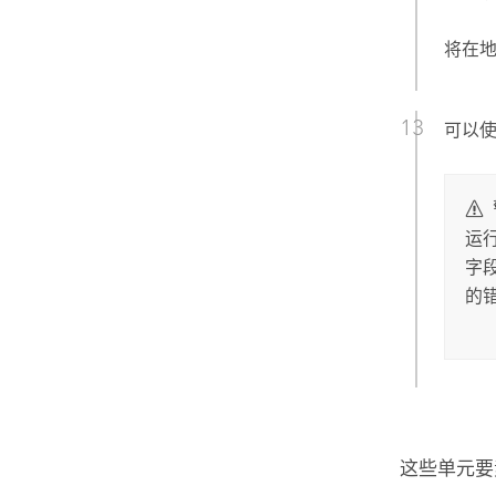
将在
可以
运
字
的
这些单元