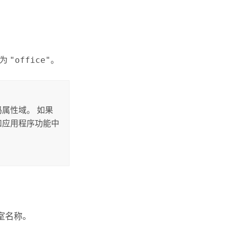
置为
"office"
。
属性域。 如果
和应用程序功能中
室名称。