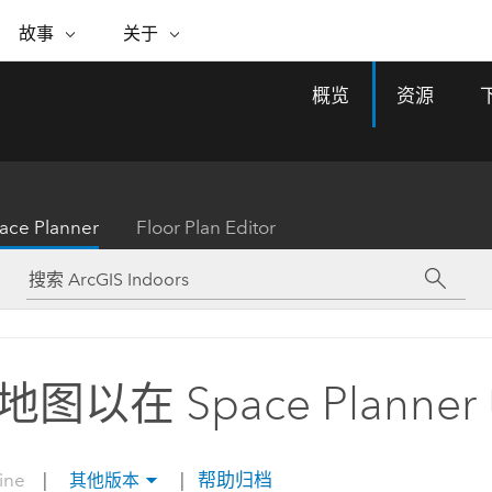
专题倡议
故事
关于
ESRI 故事
关于 ESRI
自助服务
购买 ARCGIS
联系我们
关于 GIS
概览
资源
WhereNext Magazine
关于 Esri
地理空间卓越之旅
ArcUser
用户类型
联系支持部门
什么是 GIS？
间上查看和了解数据
高管级新闻和见解
面向 ArcGIS 用户的实用技术
基于角色的 ArcGIS 访问权限
Esri 计划和倡议
Esri 社区
地理方法
资源
Esri 博客
Esri Store
活动
ArcGIS 博客
置引入分析
现实世界的全球 GIS 创新
ArcNews
Esri 的 ArcGIS 产品
ace Planner
Floor Plan Editor
行业新闻和 ArcGIS 更新
合作伙伴
文档
管理
Esri 和 The Science of Where 播
如何购买
、编辑和共享空间数据
客
ArcWatch
Esri 产品、合作伙伴产品和开发
招贤纳士
My Esri
基础设施管理
商业和技术领导者之声
地理空间新闻、观点和趋势
人员订阅
使用 GIS 创建现代化、有弹性且可持续发展
媒体与分析师关系
的未来。 规划和运营的地理方法有助于领导
有功能
者了解基础设施工程与周围环境的关系。
图以在 Space Planne
所有故事
探索基础设施管理
联系我们
line
|
|
帮助归档
其他版本