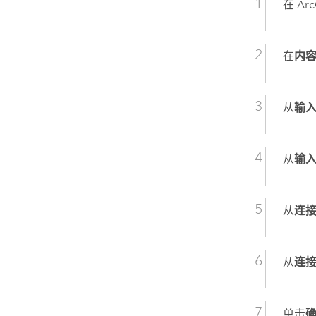
在
Arc
在
内
从
输
从
输
从
连
从
连
单击