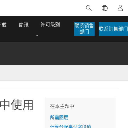
精选产品
专题培训
精选故事
推荐书籍
致力于创新
许可级别
下载
简讯
联系销售
联系销售部门
人工智能
部门
位置智能
数字化转换
数字孪生体
了解 ArcGIS Pro
空间数据科学：提升分析能力
当地图成为关键时刻的救命稻草
位置的力量
ArcGIS Pro 是 Esri 出品的全球领先的 GIS 桌
在这门导师授课式课程中，我们将探索如何
在巴西 2024 年遭遇历史性大洪水期间，专门
作者：Jack Dangermond
面应用程序，适用于制图、分析和数据管
运用空间统计技术来发现数据中的规律与关
从事 GIS 技术的 Codex 公司在 30 天内打造
这本书带领读者踏上一
理。 了解这项技术的实际效果，亲身体验交
联，并产出能解决复杂问题的深刻见解。
了 17 个应急洪水应用程序，为关键的救援行
r 中使用
旅程，深入探索现代地
互式地图，探索产品功能，或者直接开始免
动提供了有力支持。
在本主题中
探索课程
其应对全球重大挑战的
费试用。
阅读故事
所需图层
转至书籍详情
探索 ArcGIS Pro
计算分配类型字段值