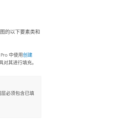
 地图的以下要素类和
 Pro
中使用
创建
具对其进行填充。
 图层必须包含已填