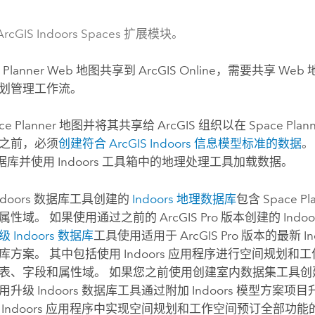
rcGIS Indoors Spaces 扩展模块。
 Planner
Web 地图共享到
ArcGIS Online
，需要共享 Web
划管理工作流。
ce Planner
地图并将其共享给 ArcGIS 组织以在
Space Plan
之前，必须
创建符合
ArcGIS Indoors
信息模型标准的数据
。
据库并使用
Indoors
工具箱中的地理处理工具加载数据。
ndoors 数据库
工具创建的
Indoors
地理数据库
包含
Space Pl
属性域。 如果使用通过之前的
ArcGIS Pro
版本创建的
Indoo
级 Indoors 数据库
工具使用适用于
ArcGIS Pro
版本的最新
I
库方案。 其中包括使用
Indoors
应用程序进行空间规划和工
表、字段和属性域。 如果您之前使用
创建室内数据集
工具创
用
升级 Indoors 数据库
工具通过附加
Indoors
模型方案项目
在
Indoors
应用程序中实现空间规划和工作空间预订全部功能