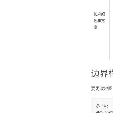
轮廓颜
色和宽
度
边界
要更改地图
注：