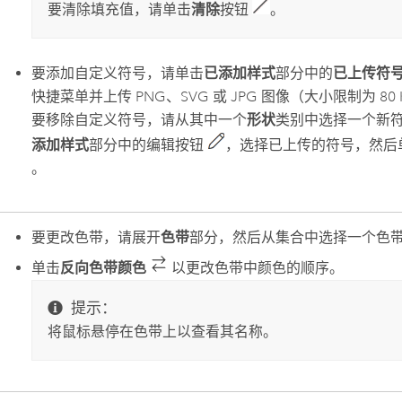
要清除填充值，请单击
清除
按钮
。
要添加自定义符号，请单击
已添加样式
部分中的
已上传符
快捷菜单并上传 PNG、SVG 或 JPG 图像（大小限制为 80
要移除自定义符号，请从其中一个
形状
类别中选择一个新
添加样式
部分中的编辑按钮
，选择已上传的符号，然后
。
要更改色带，请展开
色带
部分，然后从集合中选择一个色
单击
反向色带颜色
以更改色带中颜色的顺序。
提示：
将鼠标悬停在色带上以查看其名称。