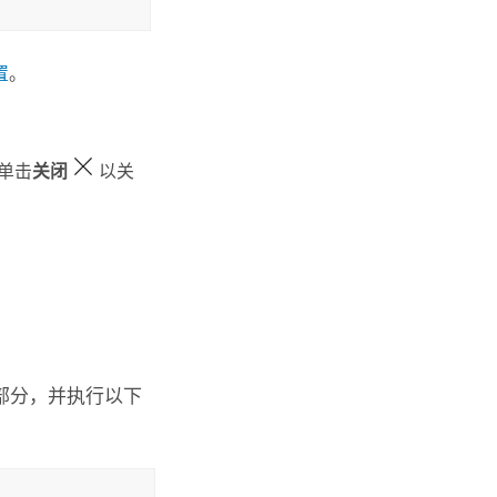
置
。
单击
关闭
以关
部分，并执行以下