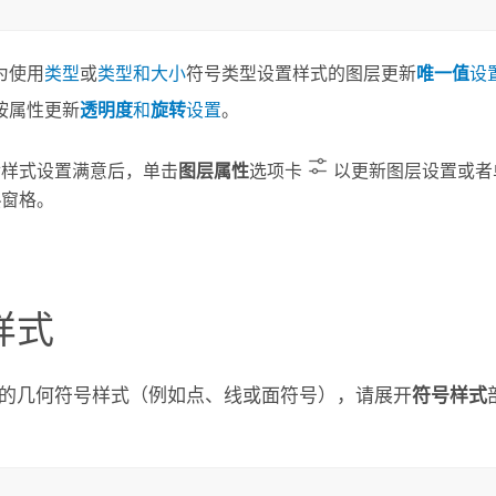
为使用
类型
或
类型和大小
符号类型设置样式的图层更新
唯一值
设
按属性更新
透明度
和
旋转
设置
。
对样式设置满意后，单击
图层属性
选项卡
以更新图层设置或者
层
窗格。
样式
的几何符号样式（例如点、线或面符号），请展开
符号样式