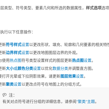
图层类型、符号类型、要素几何和所选的数据属性，
样式选项
选
。
，执行以下任意操作：
更新
符号样式
设置
以更改形状、填充、轮廓和几何要素的相关特
更新
边界样式
设置
以更改地图图层边界的外观。
为使用
热点图
符号类型设置样式的图层更新
热点图
设置
。
更新
大小
或
颜色分类
设置
以优化
数据分类
并调整直方图。
要打开光晕或下拉阴影效果，请更新
图层效果
设置
。
更新
聚类
设置
以更改点符号在地图上的分组方式。
注：
有关对点符号进行分组的详细信息，请参阅
“聚类”主题
。