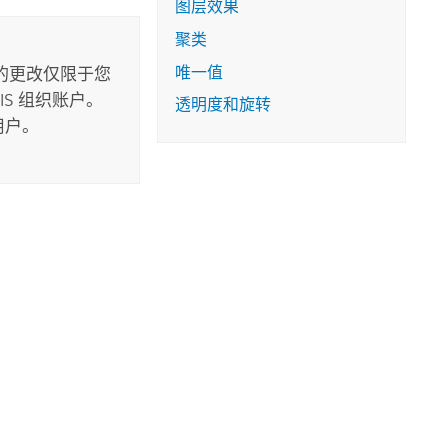
图层效果
聚类
唯一值
的更改仅限于您
S 组织账户。
透明度和旋转
用户。