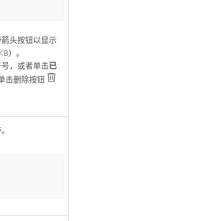
号
箭头按钮以显示
 KB）。
符号，或者单击
已
单击删除按钮
带。