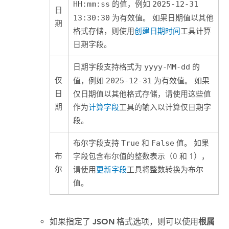
HH:mm:ss
的值，例如
2025-12-31
日
13:30:30
为有效值。 如果日期值以其他
期
格式存储，则使用
创建日期时间
工具计算
日期字段。
日期字段支持格式为
yyyy-MM-dd
的
仅
值，例如
2025-12-31
为有效值。 如果
日
仅日期值以其他格式存储，请使用这些值
期
作为
计算字段
工具的输入以计算仅日期字
段。
布尔字段支持
True
和
False
值。 如果
布
字段包含布尔值的整数表示（0 和 1），
尔
请使用
更新字段
工具将整数转换为布尔
值。
如果指定了
JSON
格式选项，则可以使用
根属