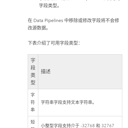
字段类型。
在
Data Pipelines
中移除或修改字段将不会修
改源数据。
下表介绍了可用字段类型：
字
段
描述
类
型
字
符
字符串字段支持文本字符串。
串
短
小整型字段支持介于 -32768 和 32767