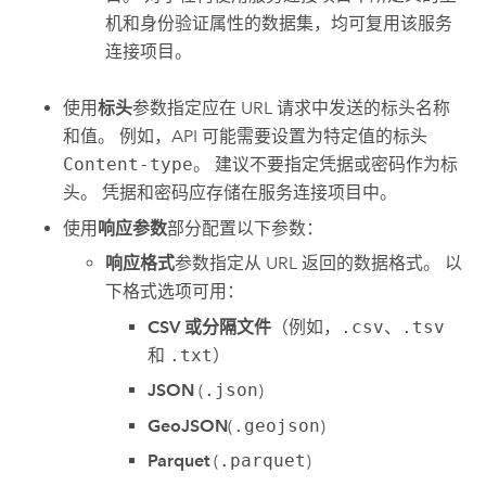
机和身份验证属性的数据集，均可复用该服务
连接项目。
使用
标头
参数指定应在 URL 请求中发送的标头名称
和值。 例如，API 可能需要设置为特定值的标头
Content-type
。 建议不要指定凭据或密码作为标
头。 凭据和密码应存储在服务连接项目中。
使用
响应参数
部分配置以下参数：
响应格式
参数指定从 URL 返回的数据格式。 以
下格式选项可用：
CSV 或分隔文件
（例如，
.csv
、
.tsv
和
.txt
）
JSON
(
.json
)
GeoJSON
(
.geojson
)
Parquet
(
.parquet
)