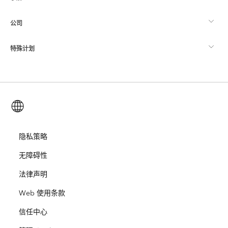
制图
公司
什么是 GIS？
ArcGIS 博客
ArcGIS Pro
特殊计划
关于 Esri
位置智能
行业博客
ArcGIS Enterprise
ArcGIS for Personal Use
联系我们
培训
用户研究和测试
ArcGIS Online
ArcGIS for Student Use
简体中文 (Simplified Chinese)
招贤纳士
ArcUser
Esri 年轻专家关系网
开发者技术
保护
开放视野
隐私策略
ArcNews
活动
ArcGIS Location Platform
无障碍性
灾难响应
合作伙伴
ArcWatch
Esri Store
法律声明
教育
Web 使用条款
业务行为准则
Esri Press
ArcGIS Architecture Center
信任中心
非营利机构
环境与可持续发展倡议
Esri 视频