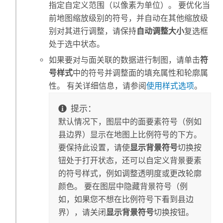
指定自定义范围（以像素为单位）。 要优化当
前地图缩放级别的符号，并自动在其他缩放级
别对其进行调整，请保持
自动调整大小
复选框
处于选中状态。
如果要对与面关联的数据进行制图，请单击
符
号样式
中的符号并调整面的填充属性和轮廓属
性。 有关详细信息，请参阅
使用样式选项
。
提示：
默认情况下，图层中的面要素符号（例如
县边界）显示在地图上比例符号的下方。
要保持此设置，请使
显示背景符号
切换按
钮处于打开状态，还可以自定义背景要素
的符号样式，例如调整透明度或更改轮廓
颜色。 要在图层中隐藏背景符号（例
如，如果您不想在比例符号下看到县边
界），请关闭
显示背景符号
切换按钮。