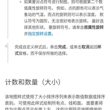
如果要对点符号进行制图，则可根据第二个数
值属性旋转符号。 例如，点的颜色可以表示气
象站的气温，而点的旋转则可以表示湿度。 默
认符号为圆形，无法很好地表示旋转。 最好选
择其他形状。 要旋转符号，请单击
按属性旋转
并
指定旋转设置
。
完成自定义样式后，单击
完成
，或单击
取消
返回
样
式
窗格，而不保存所做的选择。
计数和数量（大小）
该地图样式使用了大小排序序列来表示数值数据或排序
类别。 可使用此样式绘制所有点、线和面。 面要素将
作为比例点显示在面上方。 这些比例符号地图使用的