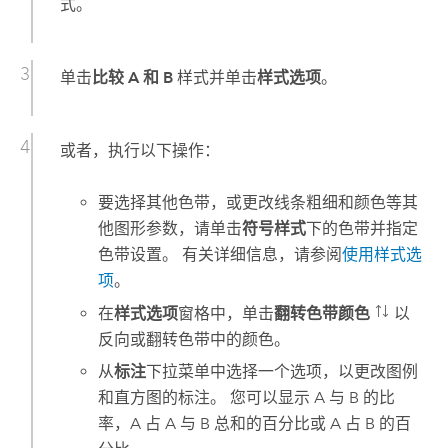
式。
单击
比较 A 和 B
样式并单击
样式选项
。
或者，执行以下操作：
要选择其他色带，或更改线条粗细和颜色等其
他图形参数，请单击
符号样式
下的色带并指定
色带设置。 有关详细信息，请参阅
使用样式选
项
。
在
样式选项
窗格中，单击
翻转色带颜色
以
反向或翻转色带中的颜色。
从
标注
下拉菜单中选择一个选项，以更改图例
和直方图的标注。 您可以显示 A 与 B 的比
率，A 占 A 与 B 总和的百分比或 A 占 B 的百