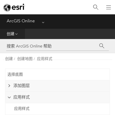
入门
创建
ArcGIS Online
Menu
分析
创建
共享
创建
创建地图
应用样式
管理数据
管理
选择底图
添加图层
参考
应用样式
应用样式