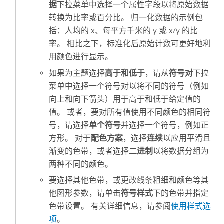
据
下拉菜单中选择一个属性字段以将原始数据
转换为比率或百分比。 归一化数据的示例包
括：人均的 x、每平方千米的 y 或 x/y 的比
率。 相比之下，标准化后原始计数可更好地利
用颜色进行显示。
如果为主题选择
高于和低于
，请从
符号对
下拉
菜单中选择一个符号对以将不同的符号（例如
向上和向下箭头）用于高于和低于给定值的
值。 或者，要对所有值使用不同颜色的相同符
号，请选择
单个符号
并选择一个符号，例如正
方形。 对于
配色方案
，选择
连续
以应用平滑且
渐变的色带，或者选择
二进制
以将数据分组为
两种不同的颜色。
要选择其他色带，或更改线条粗细和颜色等其
他图形参数，请单击
符号样式
下的色带并指定
色带设置。 有关详细信息，请参阅
使用样式选
项
。