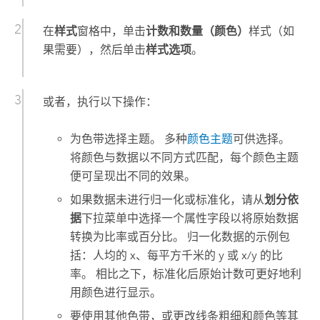
在
样式
窗格中，单击
计数和数量（颜色）
样式（如
果需要），然后单击
样式选项
。
或者，执行以下操作：
为色带选择主题。 多种
颜色主题
可供选择。
将颜色与数据以不同方式匹配，每个颜色主题
便可呈现出不同的效果。
如果数据未进行归一化或标准化，请从
划分依
据
下拉菜单中选择一个属性字段以将原始数据
转换为比率或百分比。 归一化数据的示例包
括：人均的 x、每平方千米的 y 或 x/y 的比
率。 相比之下，标准化后原始计数可更好地利
用颜色进行显示。
要使用其他色带，或更改线条粗细和颜色等其