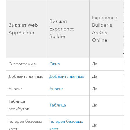
Ex
Bu
Experience
Виджет
Ar
Виджет
Web
Builder
в
Experience
En
AppBuilder
ArcGIS
Builder
(в
Online
ес
до
О программе
Окно
Да
10.
Добавить данные
Добавить данные
Да
11
Анализ
Анализ
Да
11
Таблица
Таблица
Да
10
атрибутов
Галерея базовых
Галерея базовых
Да
11
карт
карт