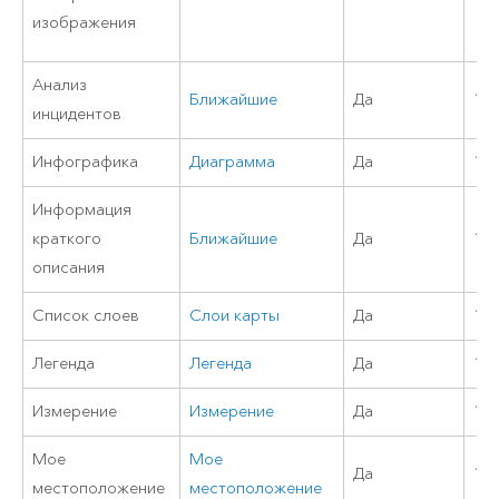
изображения
Анализ
Ближайшие
Да
11
инцидентов
Инфографика
Диаграмма
Да
10.
Информация
краткого
Ближайшие
Да
11
описания
Список слоев
Слои карты
Да
10.
Легенда
Легенда
Да
10.
Измерение
Измерение
Да
11
Мое
Мое
Да
11
местоположение
местоположение