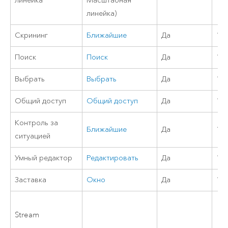
линейка
Масштабная
линейка)
Скрининг
Ближайшие
Да
11
Поиск
Поиск
Да
11
Выбрать
Выбрать
Да
11
Общий доступ
Общий доступ
Да
10.
Контроль за
Ближайшие
Да
11
ситуацией
Умный редактор
Редактировать
Да
11
Заставка
Окно
Да
10
Stream