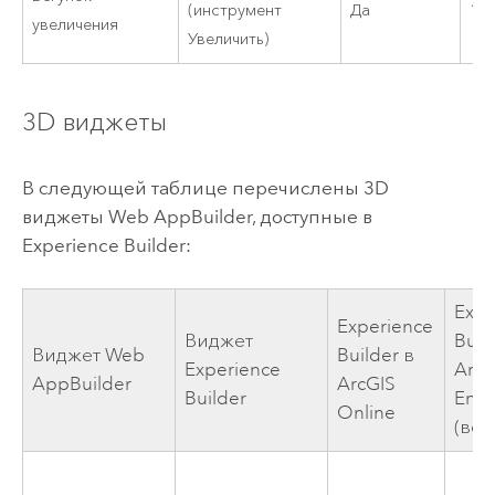
(инструмент
Да
10.
увеличения
Увеличить)
3D виджеты
В следующей таблице перечислены 3D
виджеты
Web AppBuilder
, доступные в
Experience Builder
:
Expe
Experience
Виджет
Buil
Виджет
Web
Builder
в
Experience
ArcG
AppBuilder
ArcGIS
Builder
Ente
Online
(вер