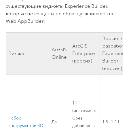
существующие виджеты
Experience Builder
,
которые не созданы по образцу эквивалента
Web AppBuilder
:
Версия дл
ArcGIS
разработч
ArcGIS
Виджет
Enterprise
Experience
Online
(версия)
Builder
(версия)
11.1
(инструмент
Набор
Срез
Да
1.9, 1.11
инструментов 3D
добавлен в