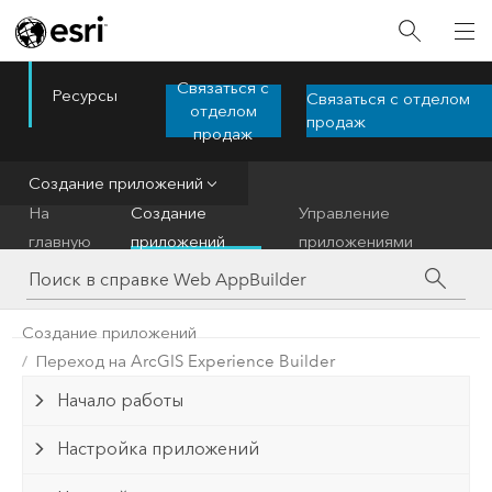
Связаться с
Ресурсы
Связаться с отделом
ArcGIS Web AppBuilder
отделом
Menu
продаж
продаж
Создание приложений
На
Создание
Управление
главную
приложений
приложениями
Создание приложений
Переход на ArcGIS Experience Builder
Начало работы
Настройка приложений