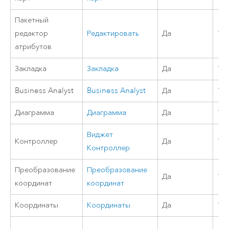
Пакетный
редактор
Редактировать
Да
12
атрибутов
Закладка
Закладка
Да
10
Business Analyst
Business Analyst
Да
11
Диаграмма
Диаграмма
Да
10.
Виджет
Контроллер
Да
10.
Контроллер
Преобразование
Преобразование
Да
10.
координат
координат
Координаты
Координаты
Да
11