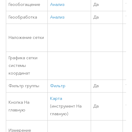
Геообогащение
Анализ
Да
11
Геообработка
Анализ
Да
11
Наложение сетки
Графика сетки
системы
координат
Фильтр группы
Фильтр
Да
11
Карта
Кнопка На
(инструмент На
Да
10.
главную
главную)
Измерение