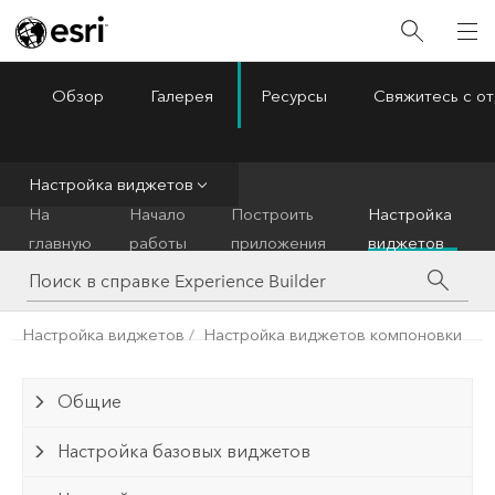
Обзор
Галерея
Ресурсы
Свяжитесь с о
ArcGIS Experience Builder
Menu
Настройка виджетов
На
Начало
Построить
Настройка
главную
работы
приложения
виджетов
Настройка виджетов
Настройка виджетов компоновки
Общие
Настройка базовых виджетов