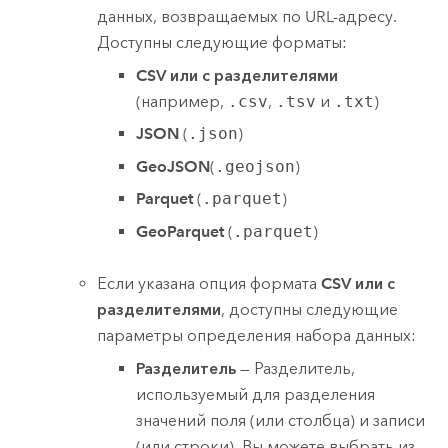
данных, возвращаемых по URL-адресу.
Доступны следующие форматы:
CSV или с разделителями
(например,
.csv
,
.tsv
и
.txt
)
JSON
(
.json
)
GeoJSON
(
.geojson
)
Parquet
(
.parquet
)
GeoParquet
(
.parquet
)
Если указана опция формата
CSV или с
разделителями
, доступны следующие
параметры определения набора данных:
Разделитель
— Разделитель,
используемый для разделения
значений поля (или столбца) и записи
(или строки). Вы можете выбрать из