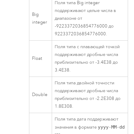
Поля типа Big integer
поддерживают целые числа в
Big
диапазоне от
integer
-9223372036854776000 до
9223372036854776000.
Поля типа с плавающей точкой
поддерживают дробные числа
Float
приблизительно от -3.4E38 до
3.4E38.
Поля типа двойной точности
поддерживают дробные числа
Double
приблизительно от -2.2E308 до
1.8E308.
Поля типа дата поддерживают
значения в формате
yyyy-MM-dd