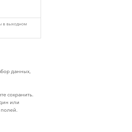
ы в выходном
набор данных,
те сохранить.
один или
 полей.