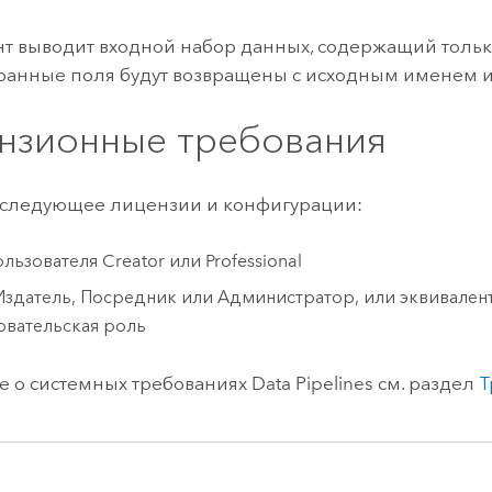
т выводит входной набор данных, содержащий толь
ранные поля будут возвращены с исходным именем и
нзионные требования
 следующее лицензии и конфигурации:
ользователя
Creator
или
Professional
Издатель, Посредник или Администратор, или эквивален
овательская роль
 о системных требованиях
Data Pipelines
см. раздел
Т