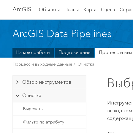
Arc
GIS
Объекты
Планы
Карта
Сцена
Спра
ArcGIS Data Pipelines
Начало работы
Подключение
Процесс и вы
Процесс и выходные данные
Очистка
Выб
Обзор инструментов
Очистка
Инструмен
Вырезать
выходном 
содержащи
Фильтр по атрибуту