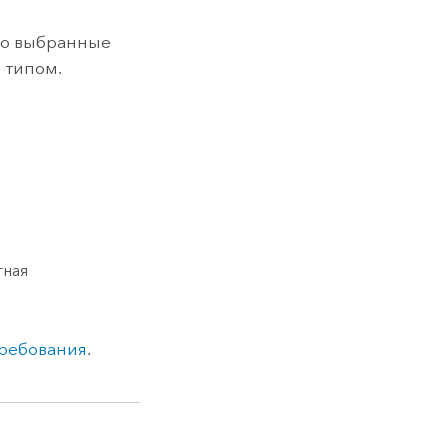
ко выбранные
 типом.
тная
ребования
.