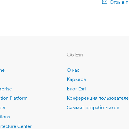
Отзыв п
Об Esri
ine
О нас
Карьера
rprise
Блог Esri
tion Platform
Конференция пользовател
per
Саммит разработчиков
tions
itecture Center