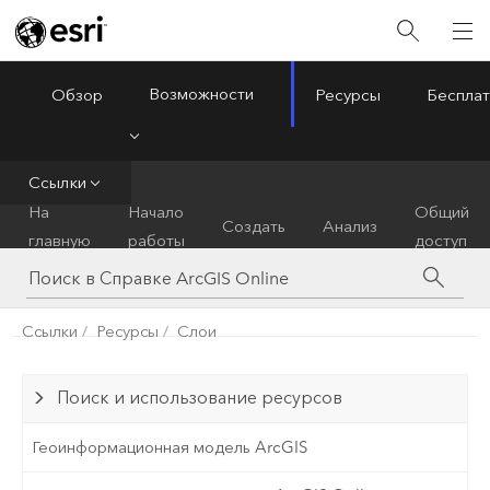
Возможности
Обзор
Ресурсы
Бесплат
ArcGIS Online
Menu
Ссылки
На
Начало
Общий
Создать
Анализ
главную
работы
доступ
Ссылки
Ресурсы
Слои
Поиск и использование ресурсов
Геоинформационная модель ArcGIS