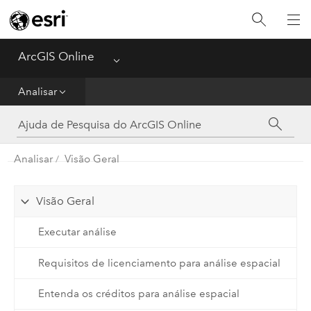
Guia de Introdução
Criar
ArcGIS Online
Menu
Analisar
Analisar
Compartilhar
Analisar
Visão Geral
Gerenciar Dados
Administrador
Visão Geral
Executar análise
Referência
Requisitos de licenciamento para análise espacial
Entenda os créditos para análise espacial