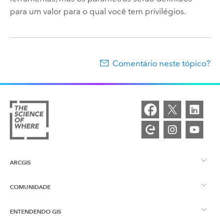
para um valor para o qual você tem privilégios.
Comentário neste tópico?
ARCGIS
COMUNIDADE
Visão Geral do ArcGIS
ENTENDENDO GIS
Esri Community
Mapeamento